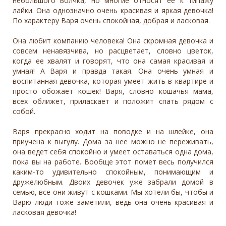
небольшого волчка, но многие относят ее к типажу
лайки. Она однозначно очень красивая и яркая девочка!
По характеру Варя очень спокойная, добрая и ласковая.
Она любит компанию человека! Она скромная девочка и
совсем ненавязчива, но расцветает, словно цветок,
когда ее хвалят и говорят, что она самая красивая и
умная! А Варя и правда такая. Она очень умная и
воспитанная девочка, которая умеет жить в квартире и
просто обожает кошек! Варя, словно кошачья мама,
всех оближет, приласкает и положит спать рядом с
собой.
Варя прекрасно ходит на поводке и на шлейке, она
приучена к выгулу. Дома за нее можно не переживать,
она ведет себя спокойно и умеет оставаться одна дома,
пока вы на работе. Вообще этот помет весь получился
каким-то удивительно спокойным, понимающим и
дружелюбным. Двоих девочек уже забрали домой в
семью, все они живут с кошками. Мы хотели бы, чтобы и
Варю люди тоже заметили, ведь она очень красивая и
ласковая девочка!