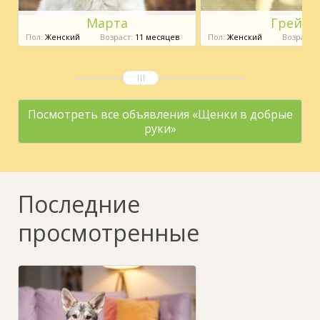
Марта
Грейс
Пол:
Женский
Возраст:
11 месяцев
Пол:
Женский
Возраст:
9
Посмотреть все объявления «Щенки в добрые
руки»
Последние
просмотренные