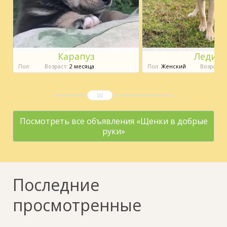
Карапуз
Леди
Пол:
Возраст:
2 месяца
Пол:
Женский
Возраст:
1
Посмотреть все объявления «Щенки в добрые
руки»
Последние
просмотренные