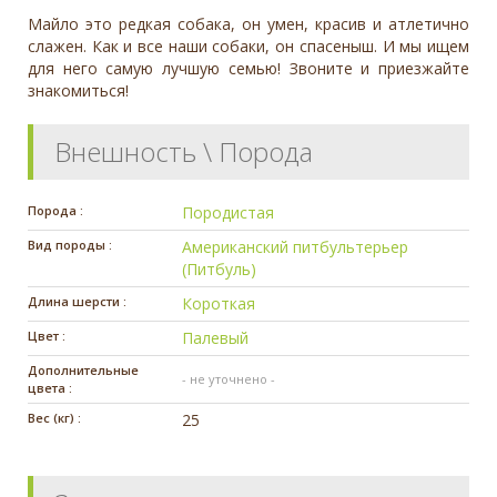
Майло это редкая собака, он умен, красив и атлетично
слажен. Как и все наши собаки, он спасеныш. И мы ищем
для него самую лучшую семью! Звоните и приезжайте
знакомиться!
Внешность \ Порода
Порода :
Породистая
Вид породы :
Американский питбультерьер
(Питбуль)
Длина шерсти :
Короткая
Цвет :
Палевый
Дополнительные
- не уточнено -
цвета :
Вес (кг) :
25