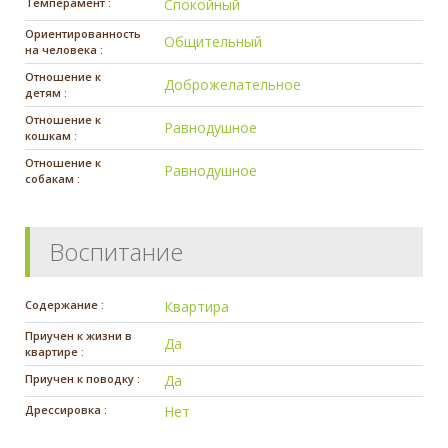
Темперамент :
Спокойный
Ориентированность
Общительный
на человека :
Отношение к
Доброжелательное
детям :
Отношение к
Равнодушное
кошкам :
Отношение к
Равнодушное
собакам :
Воспитание
Содержание :
Квартира
Приучен к жизни в
Да
квартире :
Приучен к поводку :
Да
Дрессировка :
Нет