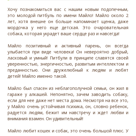
Хочу познакомиться вас с нашим новым подопечным,
это молодой питбуль по имени Майло! Майло около 2
лет, хотя внешне он больше напоминает щенка, даже
мордочка у него еще детская. Это очаровательная
собака, которая украдет ваше сердце раз и навсегда!
Майло позитивный и активный парень, он всегда
улыбается при виде человека! Он невероятно добрый,
ласковый и умный! Питбули в принципе славятся своей
уверенностью, энергичностью, развитым интеллектом и
преданностью. Они дружелюбный к людям и любят
детей! Майло именно такой.
Майло был спасен из неблагополучной семьи, он жил в
гараже у алкашей. Непонятно, зачем заводить собаку,
если для нее даже нет места дома. Несмотря на все это,
у Майло очень устойчивая психика, он, словно ребенок,
радуется людям, бежит им навстречу и ждет любви и
внимания взамен. Он удивительный!
Майло любит кошек и собак, это очень большой плюс. У