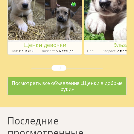
Щенки девочки
Эльза
Пол:
Женский
Возраст:
9 месяцев
Пол:
Возраст:
2 месяца
Посмотреть все объявления «Щенки в добрые
руки»
Последние
просмотренные