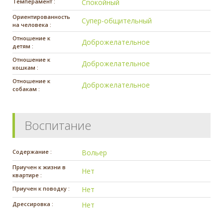
Темперамент :
Спокойный
Ориентированность
Супер-общительный
на человека :
Отношение к
Доброжелательное
детям :
Отношение к
Доброжелательное
кошкам :
Отношение к
Доброжелательное
собакам :
Воспитание
Содержание :
Вольер
Приучен к жизни в
Нет
квартире :
Приучен к поводку :
Нет
Дрессировка :
Нет