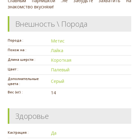
славным парнишкой ..не забудьте захватить на
знакомство вкусняхи!
Внешность \ Порода
Порода :
Метис
Похож на :
Лайка
Длина шерсти :
Короткая
Цвет :
Палевый
Дополнительные
Серый
цвета :
Вес (кг) :
14
Здоровье
Кастрация :
Да