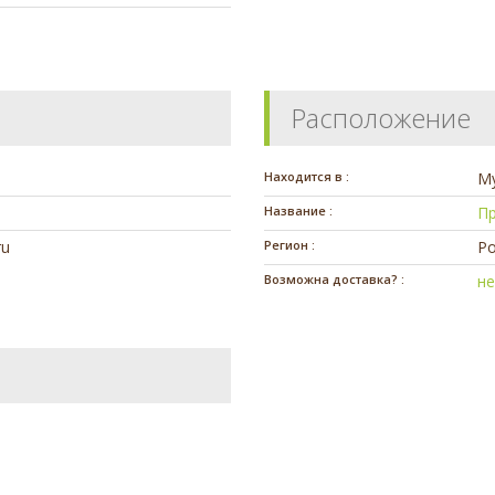
Расположение
Находится в :
М
Название :
П
ru
Регион :
Ро
Возможна доставка? :
н