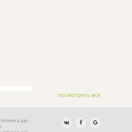
посмотреть все
собачки в дар
р