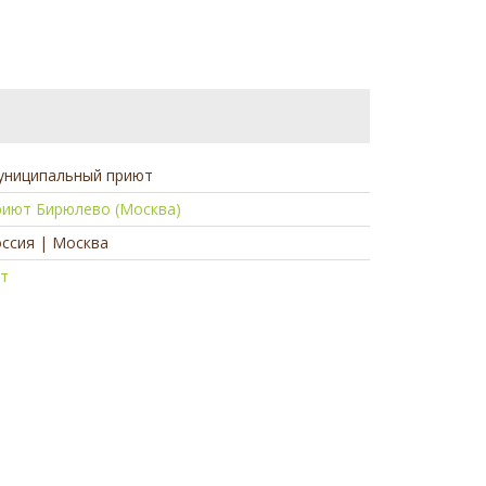
униципальный приют
риют Бирюлево (Москва)
ссия | Москва
ет