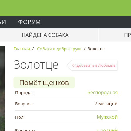
ЬИ
ФОРУМ
НАЙДЕНА СОБАКА
ПР
Главная
Собаки в добрые руки
Золотце
Золотце
добавить в Любимые
Помёт щенков
Беспородная
Порода :
7 месяцев
Возраст :
Мужской
Пол :
Средний
Вырастет :