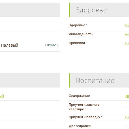
Здоровье
Здоровье :
Х
Инвалидность :
Н
Прививки :
Д
Палевый
Окрас 1
Воспитание
ый
Содержание :
К
Приучен к жизни в
- 
квартире :
Приучен к поводку :
Д
Дрессировка :
- 