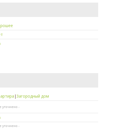
орошее
ет
а
вартира
|
Загородный дом
не уточнено -
а
не уточнено -