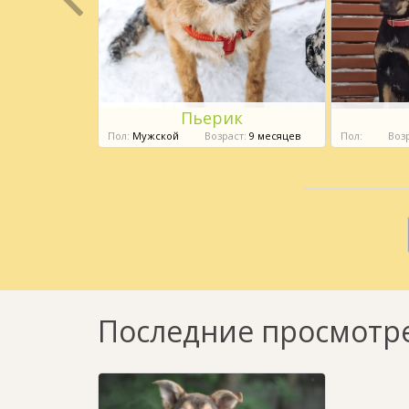
а
Пьерик
яцев
Пол:
Мужской
Возраст:
9 месяцев
Пол:
Возр
Последние просмотр