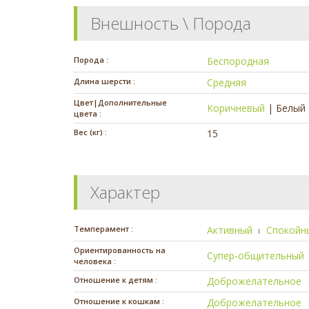
Внешность \ Порода
Порода :
Беспородная
Длина шерсти :
Средняя
Цвет|Дополнительные
Коричневый
|
Белый
цвета :
Вес (кг) :
15
Характер
Темперамент :
Активный
Спокойн
Ориентированность на
Супер-общительный
человека :
Отношение к детям :
Доброжелательное
Отношение к кошкам :
Доброжелательное