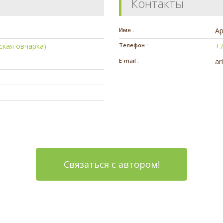
Контакты
Имя :
А
ская овчарка)
Телефон :
+7
E-mail :
ar
Связаться с автором!