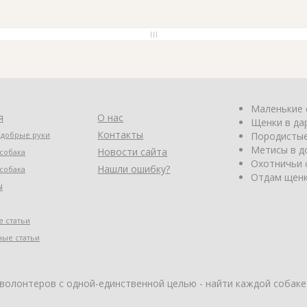
Маленькие 
я
О нас
Щенки в да
Контакты
 добрые руки
Породистые
Метисы в д
Новости сайта
собака
Охотничьи 
Нашли ошибку?
собака
Отдам щенк
ы
 статьи
ные статьи
 волонтеров с одной-единственной целью - найти каждой собаке