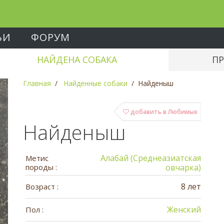
ЬИ
ФОРУМ
НАЙДЕНА СОБАКА
ПР
Главная
Найденные собаки
Найденыш
добавить в Любимые
Найденыш
Алабай (Среднеазиатская
Метис
породы :
овчарка)
8 лет
Возраст :
Женский
Пол :