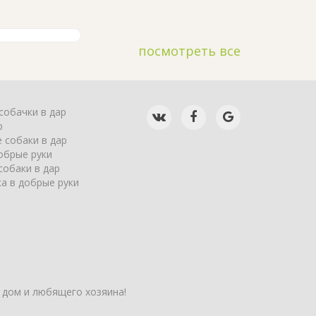
посмотреть все
собачки в дар
р
 собаки в дар
обрые руки
собаки в дар
а в добрые руки
 дом и любящего хозяина!