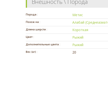
Внешность \ Порода
Порода :
Метис
Похож на :
Алабай (Среднеазиат
Длина шерсти :
Короткая
Цвет :
Рыжий
Дополнительные цвета :
Рыжий
Вес (кг) :
20