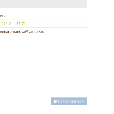
рина
-916-211-35-71
innnaromanova@yandex.ru
Пожаловаться