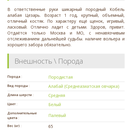
В ответственные руки шикарный породный Кобель
алабая Цезарь. Возраст 1 год, крупный, объемный,
отличный костяк. По характеру ещё щенок, игривый,
ласковый. Отлично ладит с детьми. Здоров, привит.
Отдаётся только Москва и МО, с ненавязчивым
отслеживанием дальнейшей судьбы. наличие вольера и
хорошего забора обязательно.
Внешность \ Порода
Порода :
Породистая
Вид породы :
Алабай (Среднеазиатская овчарка)
Длина шерсти :
Средняя
Цвет :
Белый
Дополнительные
Палевый
цвета :
Вес (кг) :
65