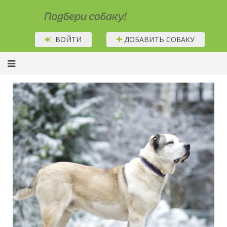
Подбери собаку!
ВОЙТИ
ДОБАВИТЬ СОБАКУ