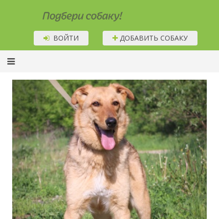
Подбери собаку!
ВОЙТИ
ДОБАВИТЬ СОБАКУ