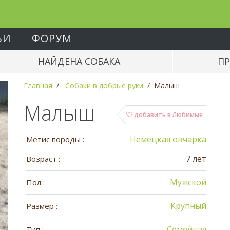
ЬИ
ФОРУМ
НАЙДЕНА СОБАКА
ПР
Главная
Собаки в добрые руки
Малыш
Малыш
добавить в Любимые
Немецкая овчарка
Метис породы :
7 лет
Возраст :
Мужской
Пол :
Крупный
Размер :
Семейная
Тип :