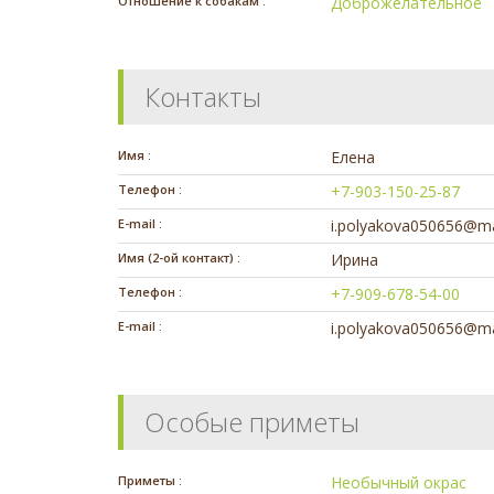
Отношение к собакам :
Доброжелательное
Контакты
Имя :
Елена
Телефон :
+7-903-150-25-87
E-mail :
i.polyakova050656@ma
Имя (2-ой контакт) :
Ирина
Телефон :
+7-909-678-54-00
E-mail :
i.polyakova050656@ma
Особые приметы
Приметы :
Необычный окрас