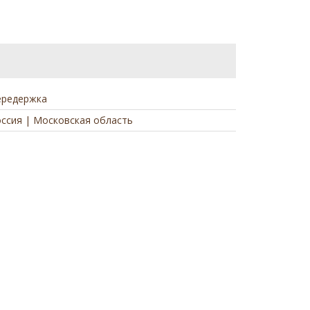
ередержка
ссия | Московская область
а