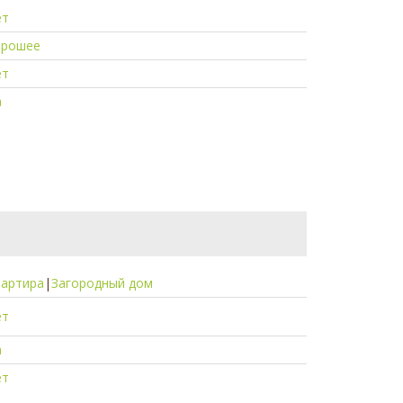
ет
орошее
ет
а
вартира
|
Загородный дом
ет
а
ет