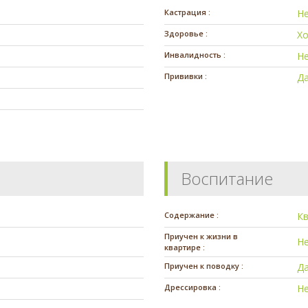
Кастрация :
Н
Здоровье :
Х
Инвалидность :
Н
Прививки :
Д
Воспитание
Содержание :
К
Приучен к жизни в
Н
квартире :
Приучен к поводку :
Д
Дрессировка :
Н