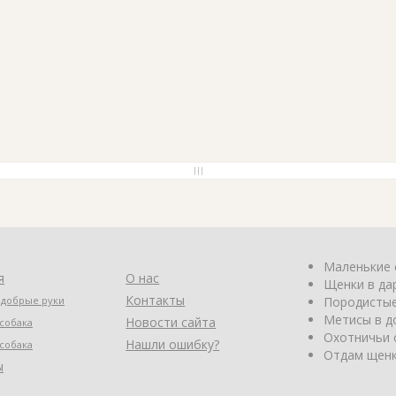
Маленькие 
я
О нас
Щенки в да
Контакты
 добрые руки
Породистые
Метисы в д
Новости сайта
собака
Охотничьи 
Нашли ошибку?
собака
Отдам щенк
ы