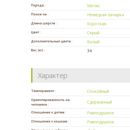
Порода :
Метис
Похож на :
Немецкая овчарка
Длина шерсти :
Короткая
Цвет :
Серый
Дополнительные цвета :
Белый
Вес (кг) :
34
Характер
Темперамент :
Спокойный
Ориентированность на
Сдержанный
человека :
Отношение к детям :
Равнодушное
Отношение к кошкам :
Равнодушное