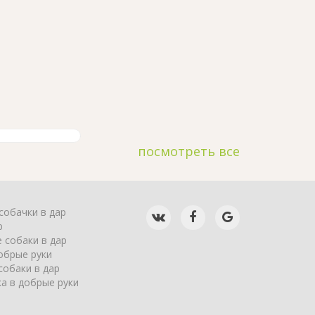
посмотреть все
собачки в дар
р
 собаки в дар
обрые руки
собаки в дар
а в добрые руки