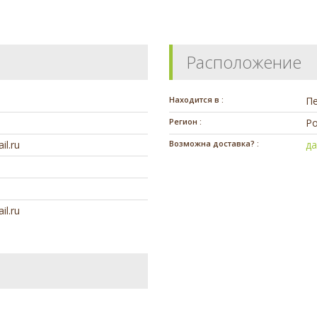
Расположение
Находится в :
П
Регион :
Ро
il.ru
Возможна доставка? :
д
il.ru