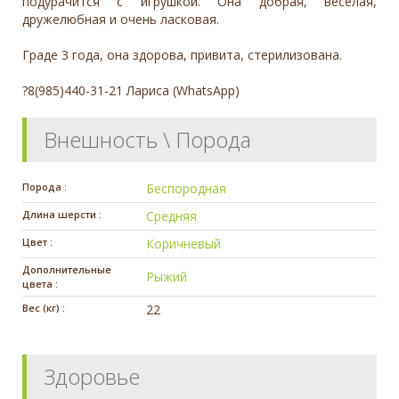
подурачится с игрушкой. Она добрая, веселая,
дружелюбная и очень ласковая.
Граде 3 года, она здорова, привита, стерилизована.
?8(985)440-31-21 Лариса (WhatsApp)
Внешность \ Порода
Порода :
Беспородная
Длина шерсти :
Средняя
Цвет :
Коричневый
Дополнительные
Рыжий
цвета :
Вес (кг) :
22
Здоровье