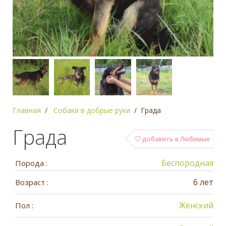
Главная
Собаки в добрые руки
Града
Града
добавить в Любимые
Беспородная
Порода :
6 лет
Возраст :
Женский
Пол :