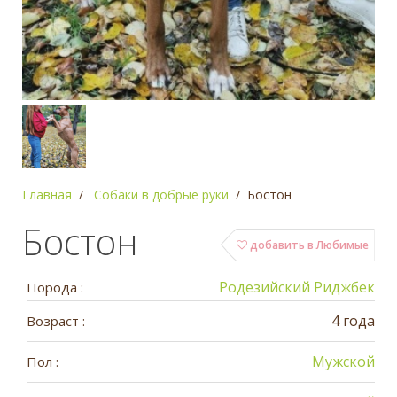
Главная
Собаки в добрые руки
Бостон
Бостон
добавить в Любимые
Родезийский Риджбек
Порода :
4 года
Возраст :
Мужской
Пол :