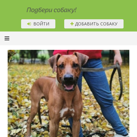
Подбери собаку!
ВОЙТИ
ДОБАВИТЬ СОБАКУ