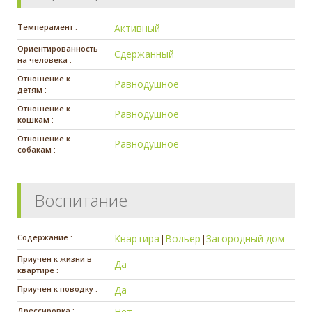
Темперамент :
Активный
Ориентированность
Сдержанный
на человека :
Отношение к
Равнодушное
детям :
Отношение к
Равнодушное
кошкам :
Отношение к
Равнодушное
собакам :
Воспитание
Содержание :
Квартира
|
Вольер
|
Загородный дом
Приучен к жизни в
Да
квартире :
Приучен к поводку :
Да
Дрессировка :
Нет