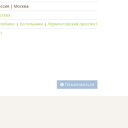
ссия | Москва
осква
улебино
Котельники
Лермонтовский проспект
|
|
ет
Пожаловаться