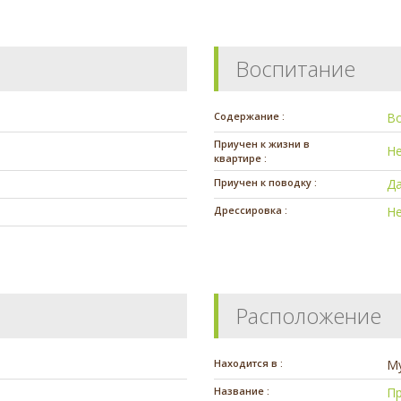
Воспитание
Содержание :
В
Приучен к жизни в
Н
квартире :
Приучен к поводку :
Д
Дрессировка :
Н
Расположение
Находится в :
М
Название :
Пр