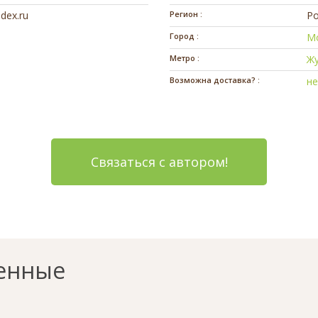
dex.ru
Регион :
Ро
Город :
М
Метро :
Ж
Возможна доставка? :
н
Связаться с автором!
енные