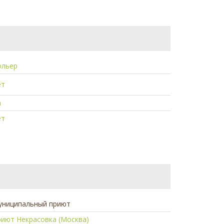
ольер
ет
а
ет
униципальный приют
иют Некрасовка (Москва)