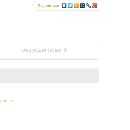
Поделиться
Следующая собака
а
орошее
ет
а