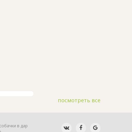
посмотреть все
собачки в дар
р