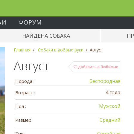
ЬИ
ФОРУМ
НАЙДЕНА СОБАКА
ПР
Главная
Собаки в добрые руки
Август
Август
добавить в Любимые
Беспородная
Порода :
4 года
Возраст :
Мужской
Пол :
Средний
Размер :
Семейная
Тип :