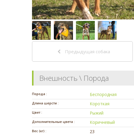
Предыдущая собака
Внешность \ Порода
Порода :
Беспородная
Длина шерсти :
Короткая
Цвет :
Рыжий
Дополнительные цвета :
Коричневый
Вес (кг) :
23