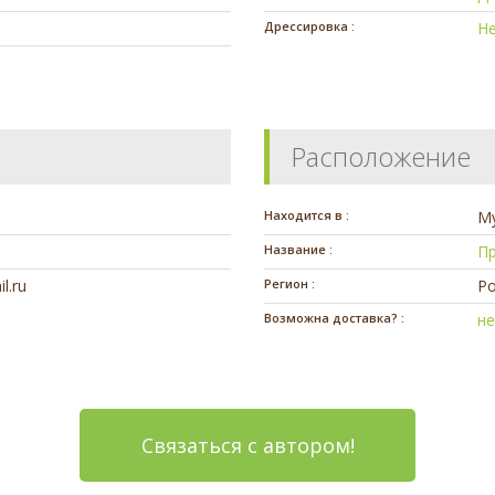
Дрессировка :
Н
Расположение
Находится в :
М
Название :
П
l.ru
Регион :
Ро
Возможна доставка? :
н
Связаться с автором!