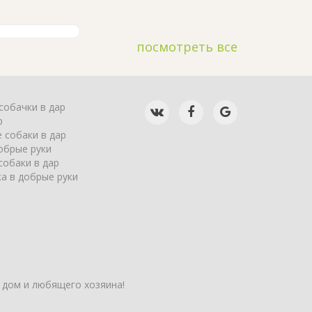
посмотреть все
собачки в дар
р
 собаки в дар
обрые руки
собаки в дар
а в добрые руки
 дом и любящего хозяина!