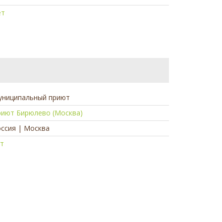
ет
униципальный приют
риют Бирюлево (Москва)
ссия | Москва
ет