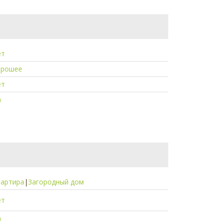
ет
орошее
ет
а
вартира
|
Загородный дом
ет
а