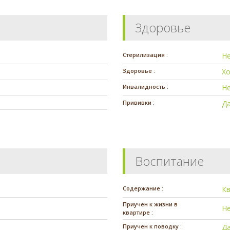
Здоровье
Стерилизация :
Н
Здоровье :
Х
Инвалидность :
Н
Прививки :
Д
Воспитание
Содержание :
К
Приучен к жизни в
Н
квартире :
Приучен к поводку :
Д