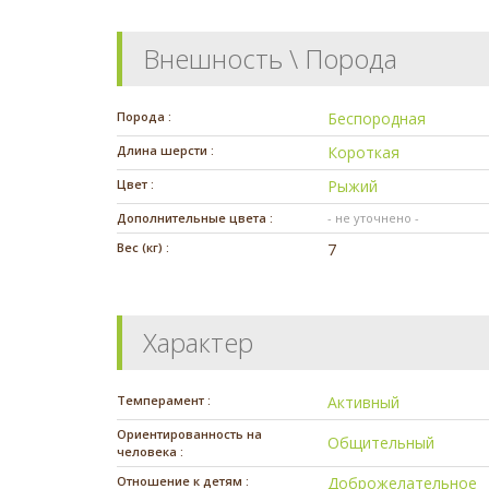
Внешность \ Порода
Порода :
Беспородная
Длина шерсти :
Короткая
Цвет :
Рыжий
Дополнительные цвета :
- не уточнено -
Вес (кг) :
7
Характер
Темперамент :
Активный
Ориентированность на
Общительный
человека :
Отношение к детям :
Доброжелательное