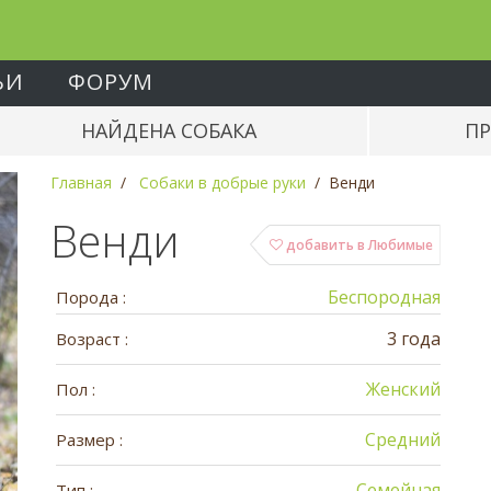
ЬИ
ФОРУМ
НАЙДЕНА СОБАКА
ПР
Главная
Собаки в добрые руки
Венди
Венди
добавить в Любимые
Беспородная
Порода :
3 года
Возраст :
Женский
Пол :
Средний
Размер :
Семейная
Тип :