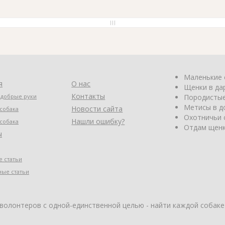
Маленькие 
я
О нас
Щенки в да
Контакты
 добрые руки
Породистые
Метисы в д
Новости сайта
собака
Охотничьи 
Нашли ошибку?
собака
Отдам щенк
ы
 статьи
ные статьи
 волонтеров с одной-единственной целью - найти каждой собаке