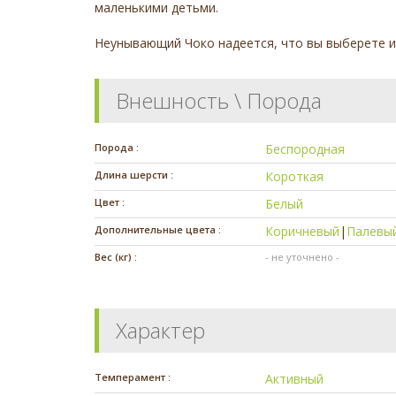
маленькими детьми.
Неунывающий Чоко надеется, что вы выберете им
Внешность \ Порода
Порода :
Беспородная
Длина шерсти :
Короткая
Цвет :
Белый
Дополнительные цвета :
Коричневый
|
Палевы
Вес (кг) :
- не уточнено -
Характер
Темперамент :
Активный