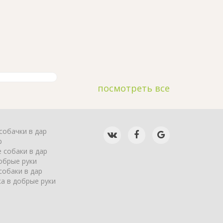
посмотреть все
собачки в дар
р
 собаки в дар
обрые руки
собаки в дар
а в добрые руки