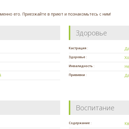
енно его. Приезжайте в приют и познакомьтесь с ним!
Здоровье
Кастрация :
Д
Здоровье :
Х
Инвалидность :
Н
й
Прививки :
Д
Воспитание
Содержание :
К