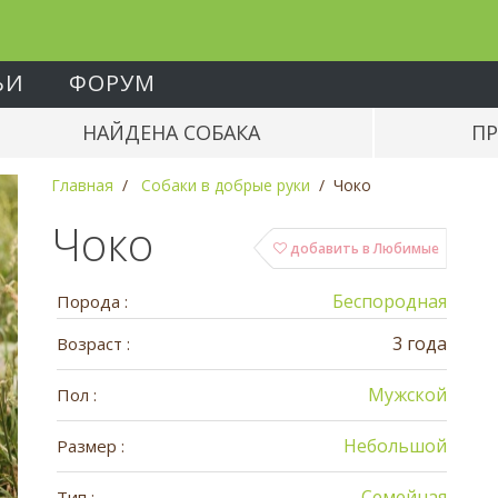
ЬИ
ФОРУМ
НАЙДЕНА СОБАКА
ПР
Главная
Собаки в добрые руки
Чоко
Чоко
добавить в Любимые
Беспородная
Порода :
3 года
Возраст :
Мужской
Пол :
Небольшой
Размер :
Семейная
Тип :