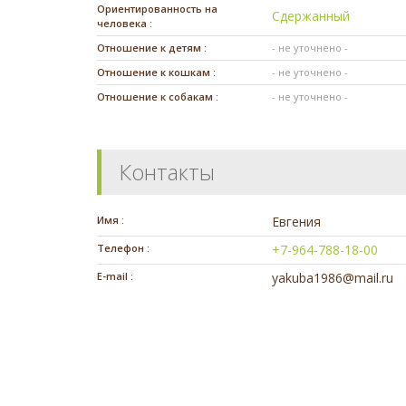
Ориентированность на
Сдержанный
человека :
Отношение к детям :
- не уточнено -
Отношение к кошкам :
- не уточнено -
Отношение к собакам :
- не уточнено -
Контакты
Имя :
Евгения
Телефон :
+7-964-788-18-00
E-mail :
yakuba1986@mail.ru