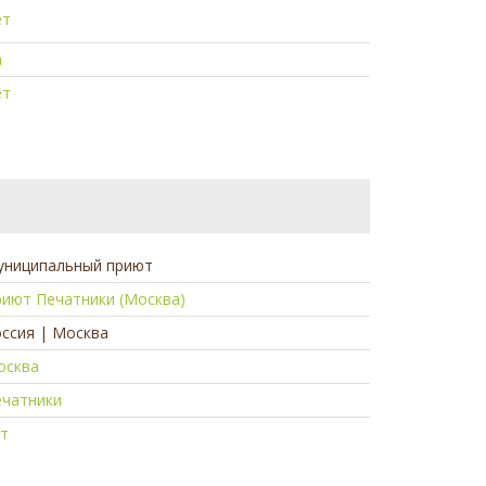
ет
а
ет
униципальный приют
иют Печатники (Москва)
ссия | Москва
осква
ечатники
ет