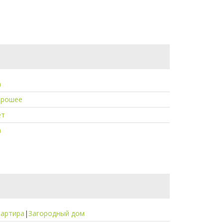
а
орошее
ет
а
вартира
|
Загородный дом