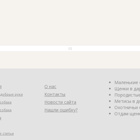
Маленькие 
я
О нас
Щенки в да
Контакты
 добрые руки
Породистые
Метисы в д
Новости сайта
собака
Охотничьи 
Нашли ошибку?
собака
Отдам щенк
ы
 статьи