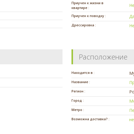
Приучен к жизни в
Н
квартире :
Приучен к поводку :
Д
Дрессировка :
Н
Расположение
Находится в :
М
Название :
Пр
Регион :
Ро
Город :
М
Метро :
П
Возможна доставка? :
н