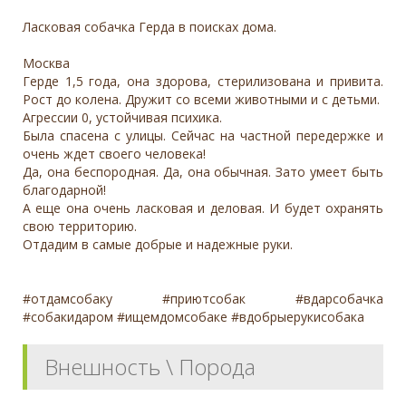
Ласковая собачка Герда в поисках дома.
Москва
Герде 1,5 года, она здорова, стерилизована и привита.
Рост до колена. Дружит со всеми животными и с детьми.
Агрессии 0, устойчивая психика.
Была спасена с улицы. Сейчас на частной передержке и
очень ждет своего человека!
Да, она беспородная. Да, она обычная. Зато умеет быть
благодарной!
А еще она очень ласковая и деловая. И будет охранять
свою территорию.
Отдадим в самые добрые и надежные руки.
#отдамсобаку #приютсобак #вдарсобачка
#собакидаром #ищемдомсобаке #вдобрыерукисобака
Внешность \ Порода