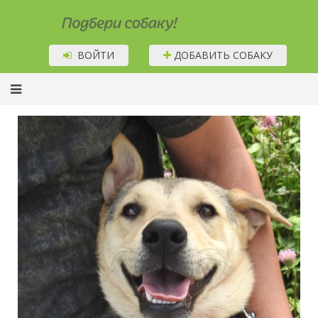
Подбери собаку!
ВОЙТИ
ДОБАВИТЬ СОБАКУ