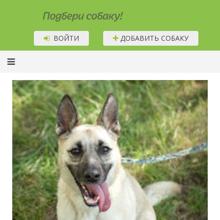
Подбери собаку!
ВОЙТИ
ДОБАВИТЬ СОБАКУ