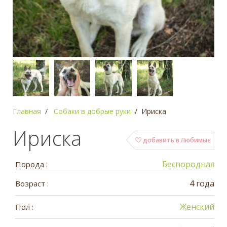
Главная
Собаки в добрые руки
Ириска
Ириска
добавить в Любимые
Беспородная
Порода :
4 года
Возраст :
Женский
Пол :