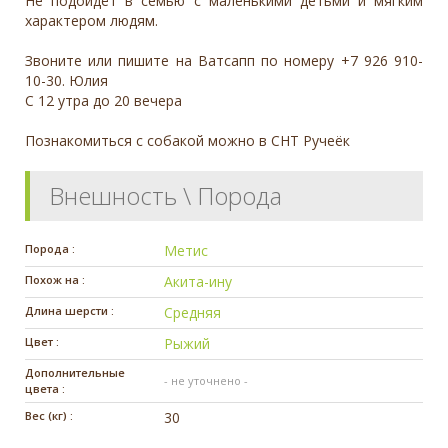
Не подойдёт в семью с маленькими детьми и мягким
характером людям.
Звоните или пишите на Ватсапп по номеру +7 926 910-
10-30. Юлия
С 12 утра до 20 вечера
Познакомиться с собакой можно в СНТ Ручеёк
Внешность \ Порода
Порода :
Метис
Похож на :
Акита-ину
Длина шерсти :
Средняя
Цвет :
Рыжий
Дополнительные
- не уточнено -
цвета :
Вес (кг) :
30