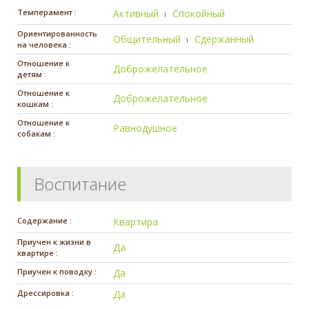
Темперамент :
Активный
Спокойный
Ориентированность
Общительный
Сдержанный
на человека :
Отношение к
Доброжелательное
детям :
Отношение к
Доброжелательное
кошкам :
Отношение к
Равнодушное
собакам :
Воспитание
Содержание :
Квартира
Приучен к жизни в
Да
квартире :
Приучен к поводку :
Да
Дрессировка :
Да