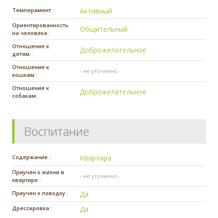
Темперамент :
Активный
Ориентированность
Общительный
на человека :
Отношение к
Доброжелательное
детям :
Отношение к
- не уточнено -
кошкам :
Отношение к
Доброжелательное
собакам :
Воспитание
Содержание :
Квартира
Приучен к жизни в
- не уточнено -
квартире :
Приучен к поводку :
Да
Дрессировка :
Да