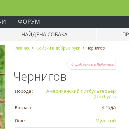
ЬИ
ФОРУМ
НАЙДЕНА СОБАКА
ПР
Главная
Собаки в добрые руки
Чернигов
добавить в Любимые
Чернигов
Американский питбультерьер
Порода :
(Питбуль)
4 года
Возраст :
Мужской
Пол :