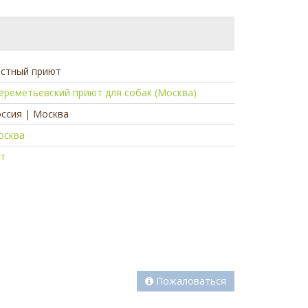
астный приют
реметьевский приют для собак (Москва)
ссия | Москва
осква
ет
Пожаловаться