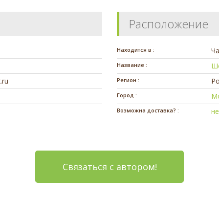
Расположение
Находится в :
Ч
Название :
Ше
.ru
Регион :
Ро
Город :
М
Возможна доставка? :
н
Связаться с автором!