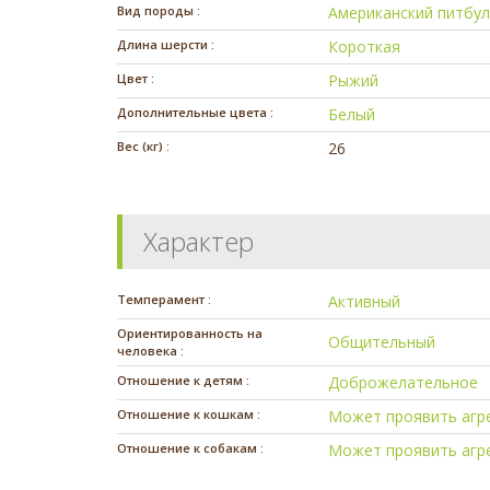
Вид породы :
Американский питбул
Длина шерсти :
Короткая
Цвет :
Рыжий
Дополнительные цвета :
Белый
Вес (кг) :
26
Характер
Темперамент :
Активный
Ориентированность на
Общительный
человека :
Отношение к детям :
Доброжелательное
Отношение к кошкам :
Может проявить агр
Отношение к собакам :
Может проявить агр