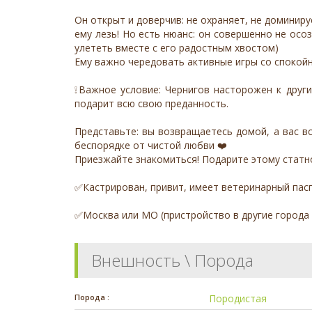
Он открыт и доверчив: не охраняет, не доминиру
ему лезь! Но есть нюанс: он совершенно не осо
улететь вместе с его радостным хвостом)
Ему важно чередовать активные игры со спокой
❕Важное условие: Чернигов насторожен к друг
подарит всю свою преданность.
Представьте: вы возвращаетесь домой, а вас в
беспорядке от чистой любви ❤️
Приезжайте знакомиться! Подарите этому статно
✅Кастрирован, привит, имеет ветеринарный пас
✅Москва или МО (пристройство в другие города
Внешность \ Порода
Порода :
Породистая