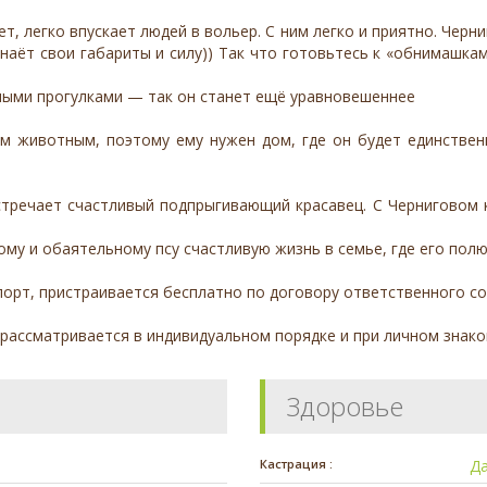
ет, легко впускает людей в вольер. С ним легко и приятно. Чер
знаёт свои габариты и силу)) Так что готовьтесь к «обнимашка
ными прогулками — так он станет ещё уравновешеннее
им животным, поэтому ему нужен дом, где он будет единстве
стречает счастливый подпрыгивающий красавец. С Черниговом 
му и обаятельному псу счастливую жизнь в семье, где его полю
порт, пристраивается бесплатно по договору ответственного с
 рассматривается в индивидуальном порядке и при личном знак
Здоровье
Кастрация :
Д