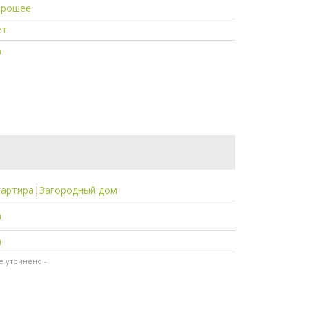
орошее
ет
а
вартира
|
Загородный дом
а
а
не уточнено -