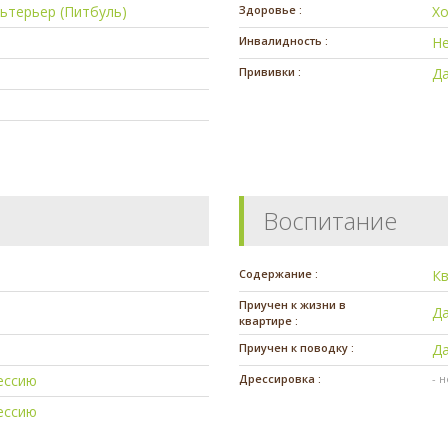
ьтерьер (Питбуль)
Здоровье :
Х
Инвалидность :
Н
Прививки :
Д
Воспитание
Содержание :
К
Приучен к жизни в
Д
квартире :
Приучен к поводку :
Д
ессию
Дрессировка :
- 
ессию