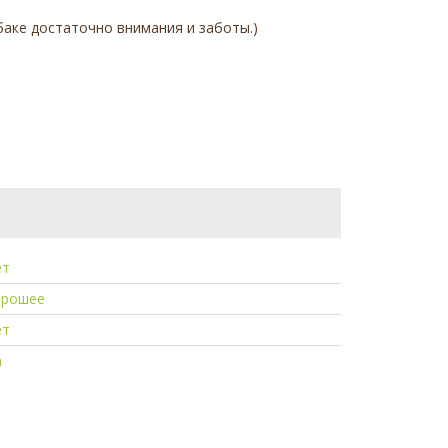
аке достаточно внимания и заботы.)
ет
орошее
ет
а