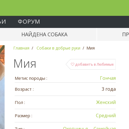
ЬИ
ФОРУМ
НАЙДЕНА СОБАКА
ПР
Главная
Собаки в добрые руки
Мия
Мия
добавить в Любимые
Гончая
Метис породы :
3 года
Возраст :
Женский
Пол :
Средний
Размер :
Охотничья
Семейная
Тип :