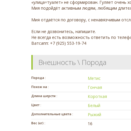
«улица=туалет» не сформирован. Гуляет очень хо
Мия подойдёт активным людям, любящим длитель
Мия отдаётся по договору, с ненавязчивым отс
Если не дозвонитесь, напишите.
Не всегда есть возможность ответить по телефон
Ватсапп: +7 (925) 553-19-74
Внешность \ Порода
Порода :
Метис
Похож на :
Гончая
Длина шерсти :
Короткая
Цвет :
Белый
Дополнительные цвета :
Рыжий
Вес (кг) :
16