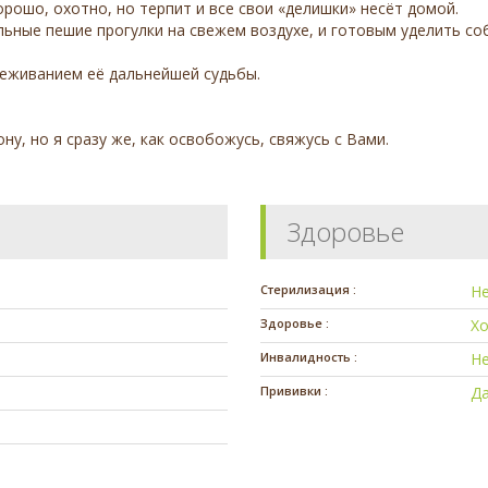
рошо, охотно, но терпит и все свои «делишки» несёт домой.
ные пешие прогулки на свежем воздухе, и готовым уделить соб
леживанием её дальнейшей судьбы.
у, но я сразу же, как освобожусь, свяжусь с Вами.
Здоровье
Стерилизация :
Н
Здоровье :
Х
Инвалидность :
Н
Прививки :
Д