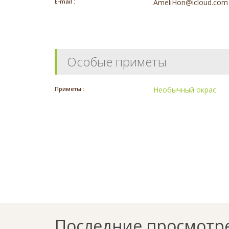
E-mail :
AmeliHon@icloud.com
Особые приметы
Приметы :
Необычный окрас
Последние просмотр