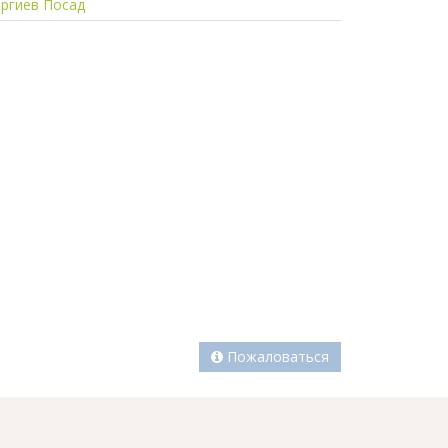
ргиев Посад
а
Пожаловаться