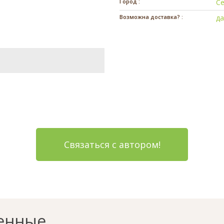
Город :
Се
Возможна доставка? :
д
Связаться с автором!
енные