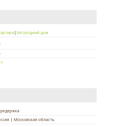
вартира
|
Загородный дом
а
а
ет
ередержка
ссия | Московская область