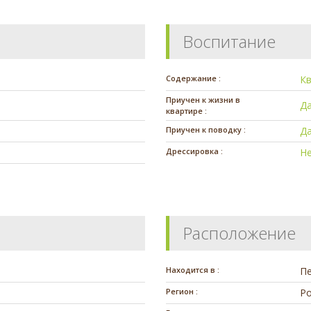
Воспитание
Содержание :
К
Приучен к жизни в
Д
квартире :
Приучен к поводку :
Д
Дрессировка :
Н
Расположение
Находится в :
П
Регион :
Ро