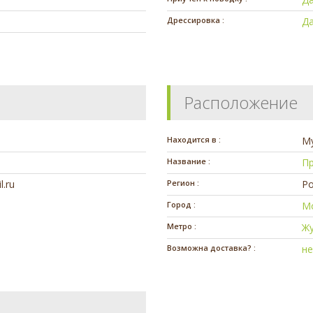
Дрессировка :
Д
Расположение
Находится в :
М
Название :
Пр
.ru
Регион :
Ро
Город :
М
Метро :
Ж
Возможна доставка? :
н