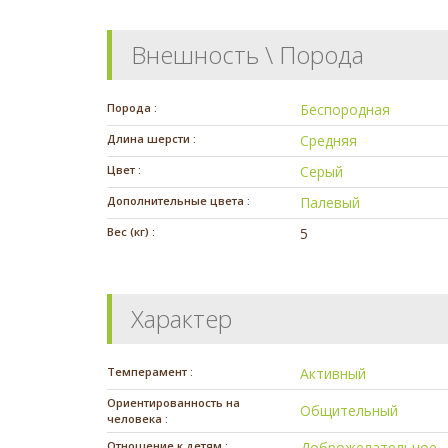
Внешность \ Порода
Порода :
Беспородная
Длина шерсти :
Средняя
Цвет :
Серый
Дополнительные цвета :
Палевый
Вес (кг) :
5
Характер
Темперамент :
Активный
Ориентированность на
Общительный
человека :
Отношение к детям :
Доброжелательное