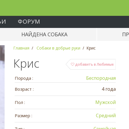
ЬИ
ФОРУМ
НАЙДЕНА СОБАКА
ПР
Главная
Собаки в добрые руки
Крис
Крис
добавить в Любимые
Беспородная
Порода :
4 года
Возраст :
Мужской
Пол :
Средний
Размер :
Семейная
Тип :