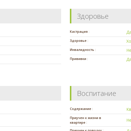
Здоровье
Кастрация :
Д
Здоровье :
Х
Инвалидность :
Н
Прививки :
Д
Воспитание
Содержание :
К
Приучен к жизни в
Н
квартире :
Приучен к поводку :
Д