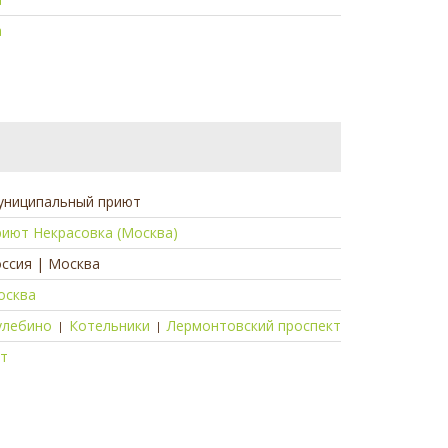
а
униципальный приют
иют Некрасовка (Москва)
ссия | Москва
осква
улебино
Котельники
Лермонтовский проспект
|
|
ет