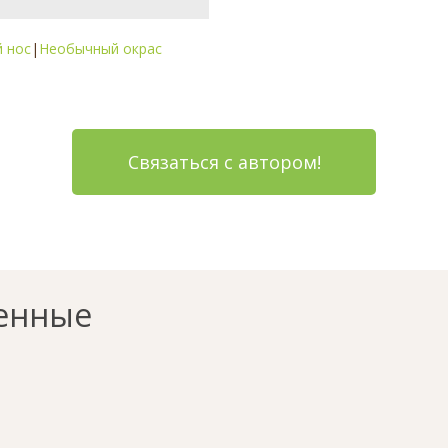
 нос
|
Необычный окрас
Связаться с автором!
енные