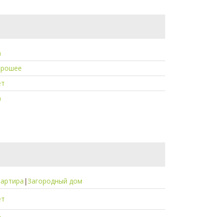
а
орошее
ет
а
вартира
|
Загородный дом
ет
а