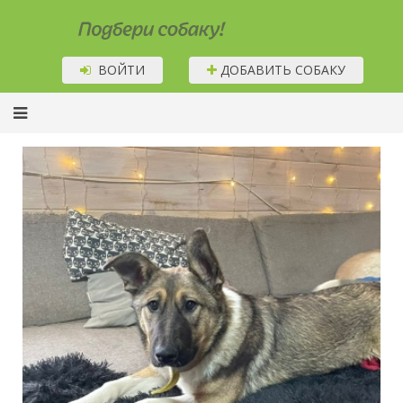
Подбери собаку!
ВОЙТИ
ДОБАВИТЬ СОБАКУ