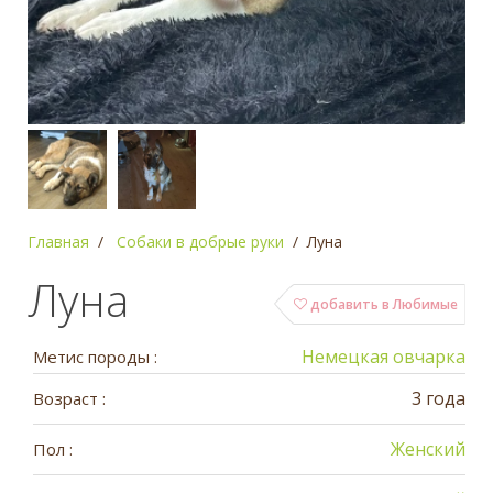
Главная
Собаки в добрые руки
Луна
Луна
добавить в Любимые
Немецкая овчарка
Метис породы :
3 года
Возраст :
Женский
Пол :