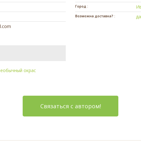
Город :
И
Возможна доставка? :
д
l.com
еобычный окрас
Связаться с автором!