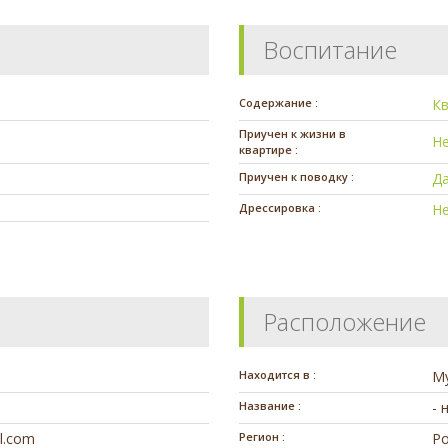
Воспитание
Содержание :
К
Приучен к жизни в
Н
квартире :
Приучен к поводку :
Д
Дрессировка :
Н
Расположение
Находится в :
М
Название :
- 
l.com
Регион :
Ро