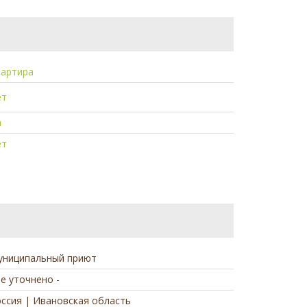
вартира
ет
а
ет
униципальный приют
не уточнено -
ссия | Ивановская область