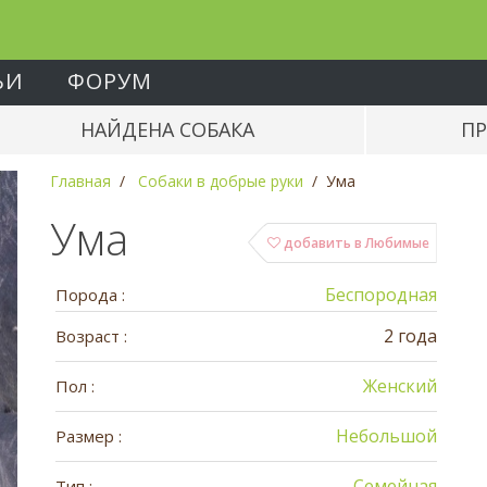
ЬИ
ФОРУМ
НАЙДЕНА СОБАКА
ПР
Главная
Собаки в добрые руки
Ума
Ума
добавить в Любимые
Беспородная
Порода :
2 года
Возраст :
Женский
Пол :
Небольшой
Размер :
Семейная
Тип :