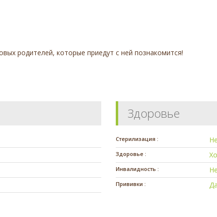
вых родителей, которые приедут с ней познакомится!
Здоровье
Стерилизация :
Н
Здоровье :
Х
Инвалидность :
Н
Прививки :
Да