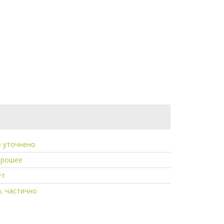
е уточнено
орошее
ет
, частично