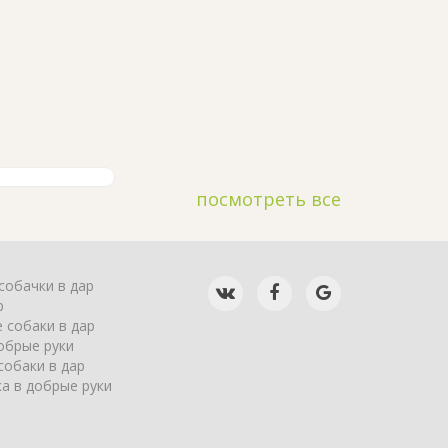
посмотреть все
собачки в дар
р
 собаки в дар
обрые руки
собаки в дар
а в добрые руки