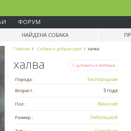
ЬИ
ФОРУМ
НАЙДЕНА СОБАКА
ПР
Главная
Собаки в добрые руки
халва
халва
добавить в Любимые
Беспородная
Порода :
3 года
Возраст :
Женский
Пол :
Небольшой
Размер :
Семейная
Тип :