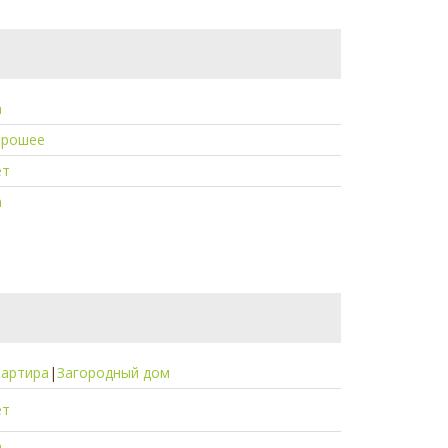
а
орошее
ет
а
вартира
|
Загородный дом
ет
а