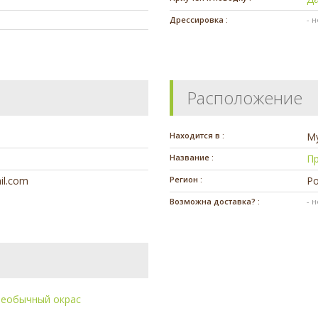
Дрессировка :
- 
Расположение
Находится в :
М
Название :
П
il.com
Регион :
Ро
Возможна доставка? :
- 
еобычный окрас