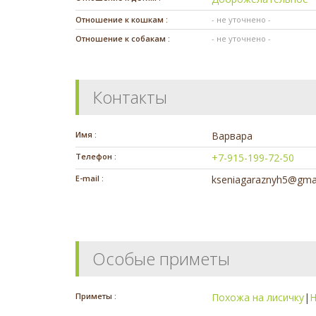
Отношение к кошкам :
- не уточнено -
Отношение к собакам :
- не уточнено -
Контакты
Имя :
Варвара
Телефон :
+7-915-199-72-50
E-mail :
kseniagaraznyh5@gma
Особые приметы
Приметы :
Похожа на лисичку
|
Н