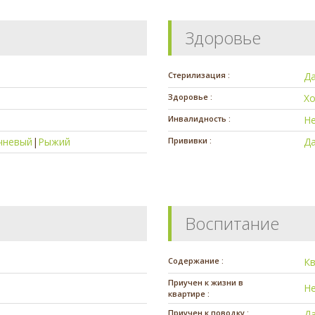
Здоровье
Стерилизация :
Д
Здоровье :
Х
Инвалидность :
Н
чневый
|
Рыжий
Прививки :
Д
Воспитание
Содержание :
К
Приучен к жизни в
Н
квартире :
Приучен к поводку :
Д