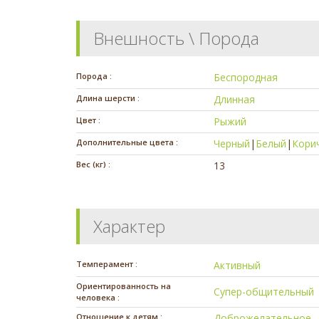
Внешность \ Порода
Порода :
Беспородная
Длина шерсти :
Длинная
Цвет :
Рыжий
Дополнительные цвета :
Черный
|
Белый
|
Кори
Вес (кг) :
13
Характер
Темперамент :
Активный
Ориентированность на
Супер-общительный
человека :
Отношение к детям :
Доброжелательное