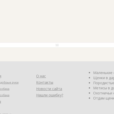
Маленькие 
я
О нас
Щенки в да
Контакты
 добрые руки
Породистые
Метисы в д
Новости сайта
собака
Охотничьи 
Нашли ошибку?
собака
Отдам щенк
ы