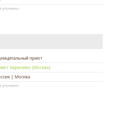
не уточнено -
униципальный приют
риют Бирюлево (Москва)
ссия | Москва
не уточнено -