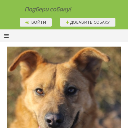
Подбери собаку!
ВОЙТИ
ДОБАВИТЬ СОБАКУ