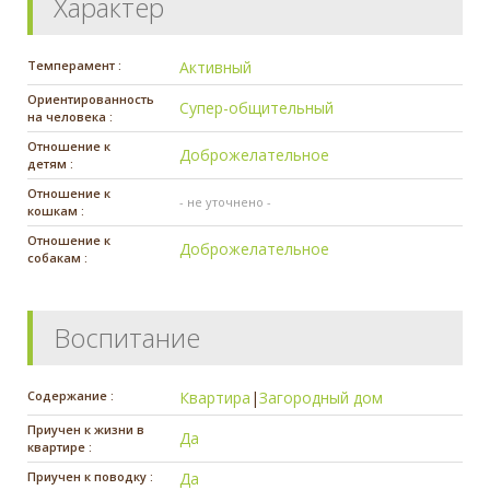
Характер
Темперамент :
Активный
Ориентированность
Супер-общительный
на человека :
Отношение к
Доброжелательное
детям :
Отношение к
- не уточнено -
кошкам :
Отношение к
Доброжелательное
собакам :
Воспитание
Содержание :
Квартира
|
Загородный дом
Приучен к жизни в
Да
квартире :
Приучен к поводку :
Да