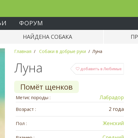
ЬИ
ФОРУМ
НАЙДЕНА СОБАКА
ПР
Главная
Собаки в добрые руки
Луна
Луна
добавить в Любимые
Помёт щенков
Лабрадор
Метис породы :
2 года
Возраст :
Женский
Пол :
Средний
Размер :