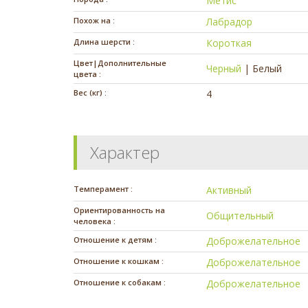
Метис
Похож на :
Лабрадор
Длина шерсти :
Короткая
Цвет|Дополнительные
Черный
|
Белый
цвета :
Вес (кг) :
4
Характер
Темперамент :
Активный
Ориентированность на
Общительный
человека :
Отношение к детям :
Доброжелательное
Отношение к кошкам :
Доброжелательное
Отношение к собакам :
Доброжелательное