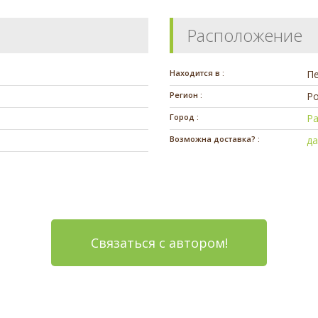
Расположение
Находится в :
П
Регион :
Ро
Город :
Р
Возможна доставка? :
д
Связаться с автором!