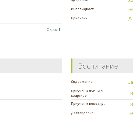
Х
Инвалидность :
Н
Прививки :
Да
Окрас 1
Воспитание
Содержание :
З
Приучен к жизни в
Н
квартире :
Приучен к поводку :
Н
Дрессировка :
Н