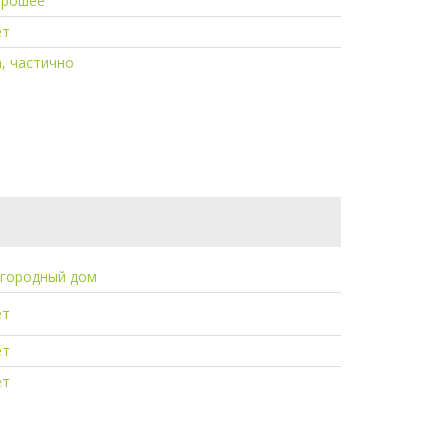
орошее
ет
, частично
агородный дом
ет
ет
ет