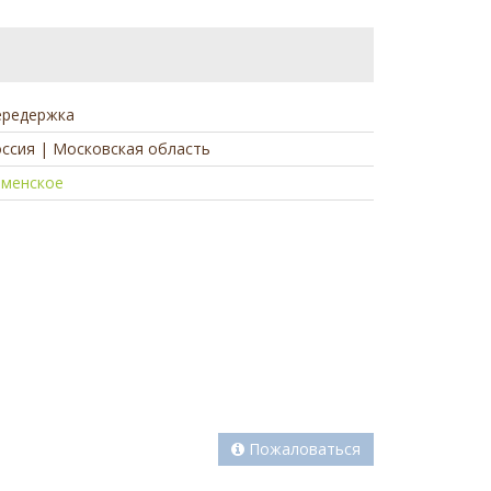
ередержка
ссия | Московская область
аменское
а
Пожаловаться