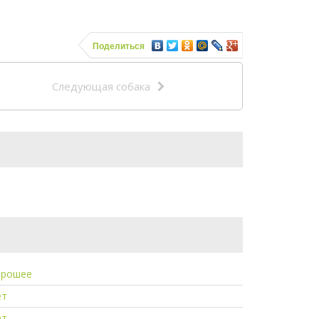
Поделиться
Следующая собака
орошее
ет
ет