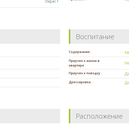
Окрас 1
Воспитание
Содержание :
К
Приучен к жизни в
Н
квартире :
Приучен к поводку :
Д
Дрессировка :
Д
Расположение