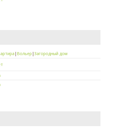
вартира
|
Вольер
|
Загородный дом
ет
а
а