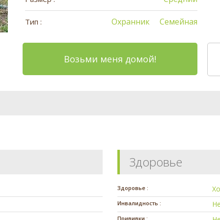
Охранник
Семейная
Тип :
Возьми меня домой!
Здоровье
Здоровье :
Х
Инвалидность :
Н
Прививки :
Н