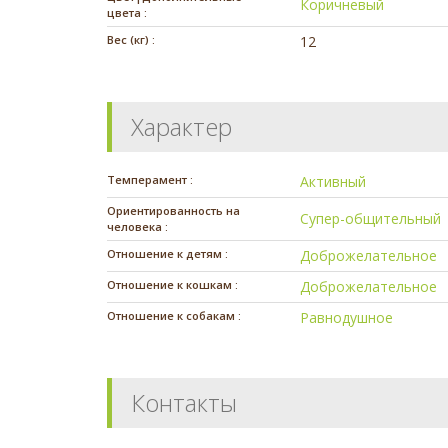
Коричневый
цвета :
Вес (кг) :
12
Характер
Темперамент :
Активный
Ориентированность на
Супер-общительный
человека :
Отношение к детям :
Доброжелательное
Отношение к кошкам :
Доброжелательное
Отношение к собакам :
Равнодушное
Контакты