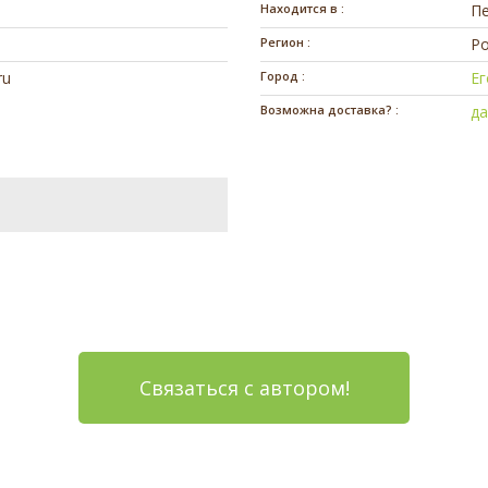
Находится в :
П
Регион :
Ро
ru
Город :
Ег
Возможна доставка? :
д
Связаться с автором!