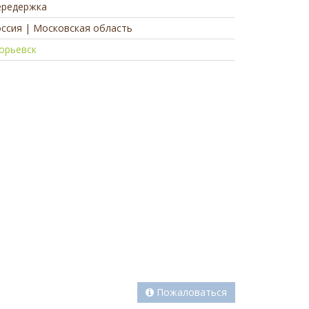
ередержка
ссия | Московская область
орьевск
а
Пожаловаться