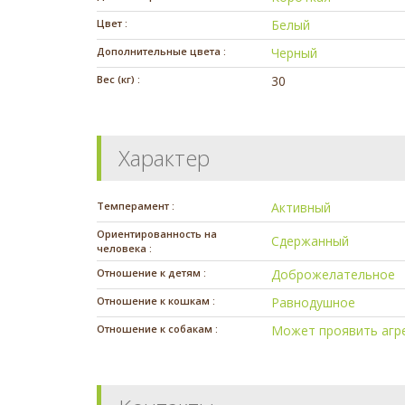
Цвет :
Белый
Дополнительные цвета :
Черный
Вес (кг) :
30
Характер
Темперамент :
Активный
Ориентированность на
Сдержанный
человека :
Отношение к детям :
Доброжелательное
Отношение к кошкам :
Равнодушное
Отношение к собакам :
Может проявить агр