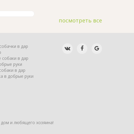
посмотреть все
собачки в дар
р
 собаки в дар
обрые руки
собаки в дар
а в добрые руки
 дом и любящего хозяина!