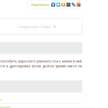
Поделиться
Следующая собака
способить взрослого уличного пса к жизни в ней.
ота и дрессировка (псом долгое время никто не
ет
орошее