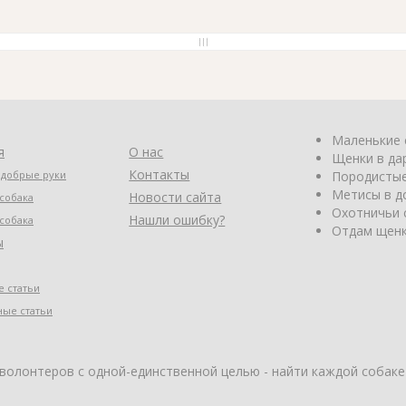
Маленькие 
я
О нас
Щенки в да
Контакты
 добрые руки
Породистые
Метисы в д
Новости сайта
собака
Охотничьи 
Нашли ошибку?
собака
Отдам щенк
ы
 статьи
ные статьи
 волонтеров с одной-единственной целью - найти каждой собаке