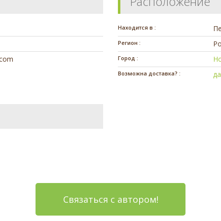
Расположение
Находится в :
П
Регион :
Ро
.com
Город :
Н
Возможна доставка? :
д
Связаться с автором!