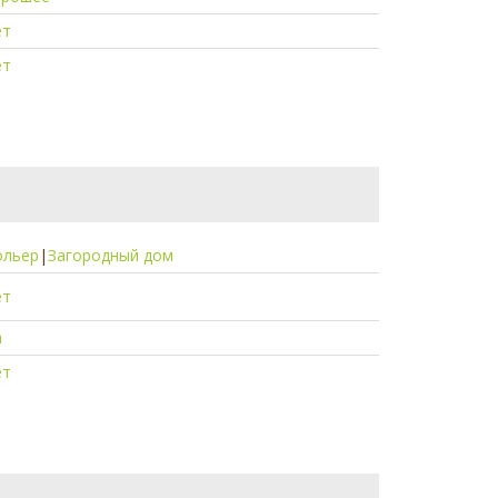
ет
ет
ольер
|
Загородный дом
ет
а
ет