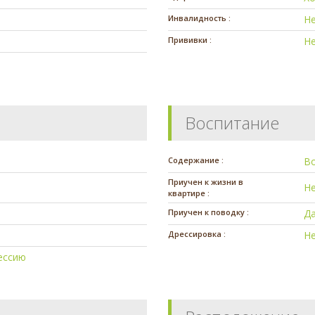
Инвалидность :
Н
Прививки :
Н
Воспитание
Содержание :
В
Приучен к жизни в
Н
квартире :
Приучен к поводку :
Д
Дрессировка :
Н
ессию