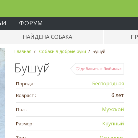
ЬИ
ФОРУМ
НАЙДЕНА СОБАКА
ПР
Главная
Собаки в добрые руки
Бушуй
Бушуй
добавить в Любимые
Беспородная
Порода :
6 лет
Возраст :
Мужской
Пол :
Крупный
Размер :
Охранник
Тип :