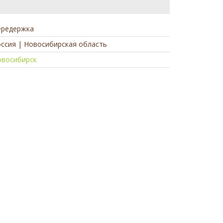
ередержка
ссия | Новосибирская область
овосибирск
а