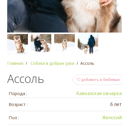
Главная
Собаки в добрые руки
Ассоль
Ассоль
добавить в Любимые
Кавказcкая овчарка
Порода :
6 лет
Возраст :
Женский
Пол :