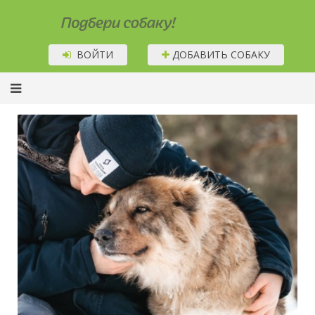
Подбери собаку!
ВОЙТИ
ДОБАВИТЬ СОБАКУ