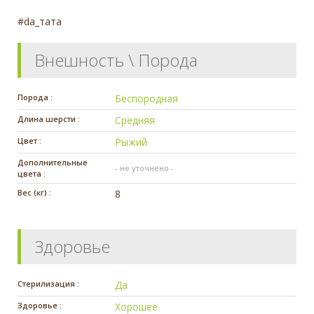
#da_тата
Внешность \ Порода
Порода :
Беспородная
Длина шерсти :
Средняя
Цвет :
Рыжий
Дополнительные
- не уточнено -
цвета :
Вес (кг) :
8
Здоровье
Стерилизация :
Да
Здоровье :
Хорошее