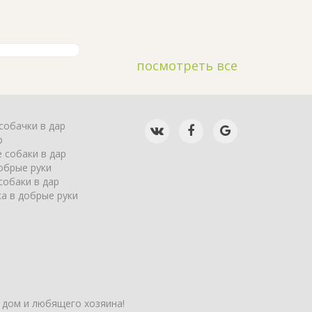
посмотреть все
собачки в дар
р
 собаки в дар
обрые руки
собаки в дар
а в добрые руки
 дом и любящего хозяина!