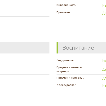
Инвалидность :
Н
Прививки :
Д
Воспитание
Содержание :
К
Приучен к жизни в
Д
квартире :
Приучен к поводку :
Д
Дрессировка :
Н