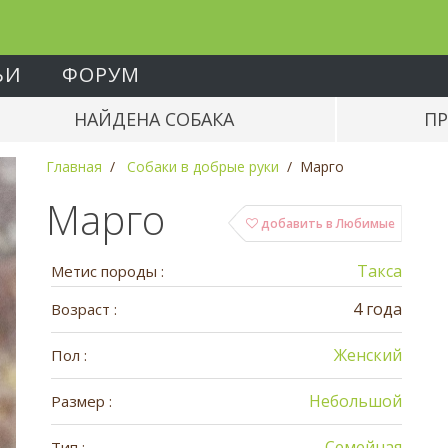
ЬИ
ФОРУМ
НАЙДЕНА СОБАКА
ПР
Главная
Собаки в добрые руки
Марго
Марго
добавить в Любимые
Такса
Метис породы :
4 года
Возраст :
Женский
Пол :
Небольшой
Размер :
Семейная
Тип :