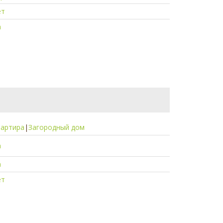
ет
а
вартира
|
Загородный дом
а
а
ет