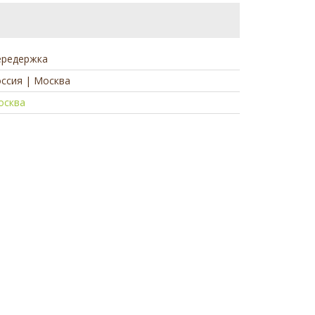
ередержка
ссия | Москва
осква
а