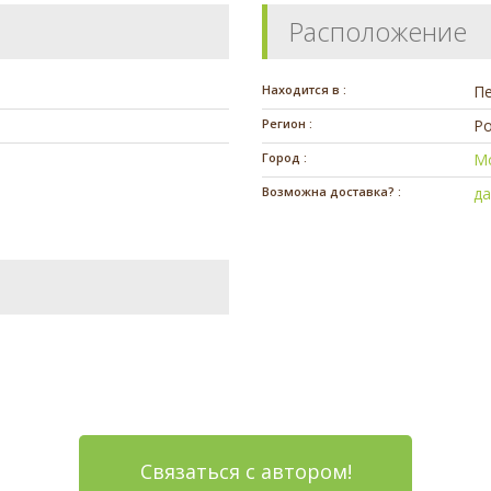
Расположение
Находится в :
П
Регион :
Ро
Город :
М
Возможна доставка? :
д
Связаться с автором!