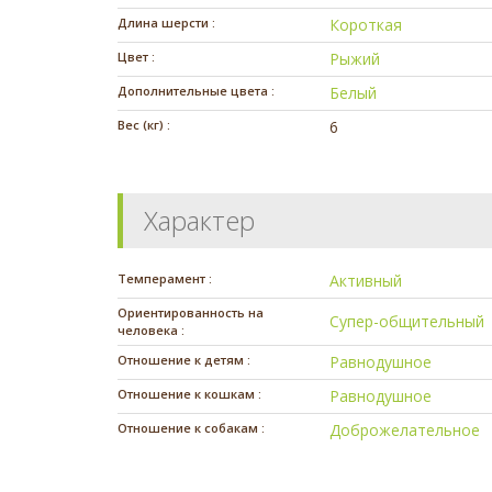
Длина шерсти :
Короткая
Цвет :
Рыжий
Дополнительные цвета :
Белый
Вес (кг) :
6
Характер
Темперамент :
Активный
Ориентированность на
Супер-общительный
человека :
Отношение к детям :
Равнодушное
Отношение к кошкам :
Равнодушное
Отношение к собакам :
Доброжелательное