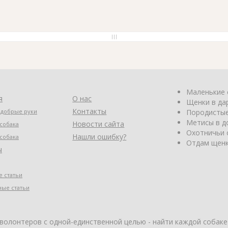
Маленькие 
я
О нас
Щенки в да
Контакты
 добрые руки
Породистые
Метисы в д
Новости сайта
собака
Охотничьи 
Нашли ошибку?
собака
Отдам щенк
ы
 статьи
ные статьи
 волонтеров с одной-единственной целью - найти каждой собаке