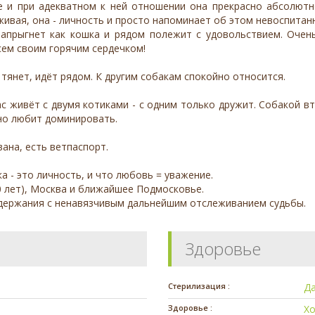
 и при адекватном к ней отношении она прекрасно абсолютно
 живая, она - личность и просто напоминает об этом невоспита
запрыгнет как кошка и рядом полежит с удовольствием. Очень
сем своим горячим сердечком!
 тянет, идёт рядом. К другим собакам спокойно относится.
с живёт с двумя котиками - с одним только дружит. Собакой в
 но любит доминировать.
ана, есть ветпаспорт.
 - это личность, и что любовь = уважение.
10 лет), Москва и ближайшее Подмосковье.
одержания с ненавязчивым дальнейшим отслеживанием судьбы.
Здоровье
Стерилизация :
Д
Здоровье :
Х