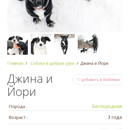
Главная
Собаки в добрые руки
Джина и Йори
Джина и
добавить в Любимые
Йори
Беспородная
Порода :
3 года
Возраст :