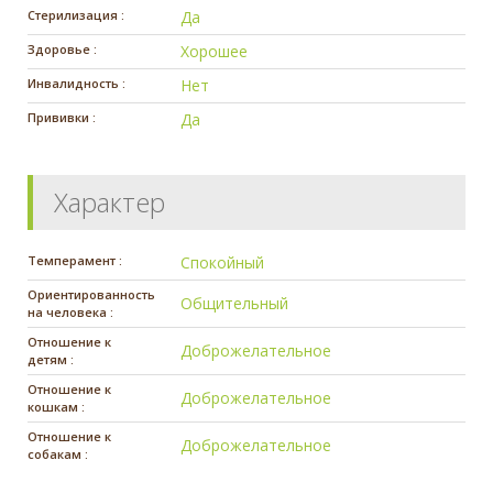
Стерилизация :
Да
Здоровье :
Хорошее
Инвалидность :
Нет
Прививки :
Да
Характер
Темперамент :
Спокойный
Ориентированность
Общительный
на человека :
Отношение к
Доброжелательное
детям :
Отношение к
Доброжелательное
кошкам :
Отношение к
Доброжелательное
собакам :