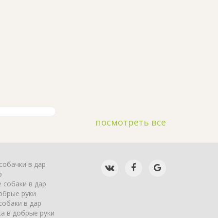
посмотреть все
собачки в дар
р
 собаки в дар
обрые руки
собаки в дар
а в добрые руки