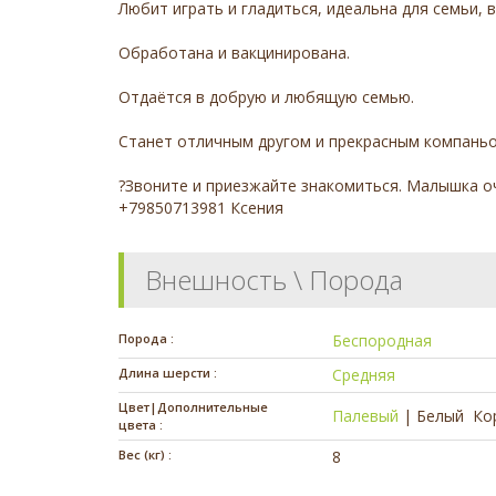
Любит играть и гладиться, идеальна для семьи, 
Обработана и вакцинирована.
Отдаётся в добрую и любящую семью.
Станет отличным другом и прекрасным компаньо
?Звоните и приезжайте знакомиться. Малышка о
+79850713981 Ксения
Внешность \ Порода
Порода :
Беспородная
Длина шерсти :
Средняя
Цвет|Дополнительные
Палевый
|
Белый
Ко
цвета :
Вес (кг) :
8