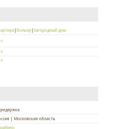
вартира
|
Вольер
|
Загородный дом
ет
ет
ет
ередержка
ссия | Московская область
ахабино