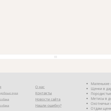
Маленькие 
я
О нас
Щенки в да
Контакты
 добрые руки
Породистые
Метисы в д
Новости сайта
собака
Охотничьи 
Нашли ошибку?
собака
Отдам щенк