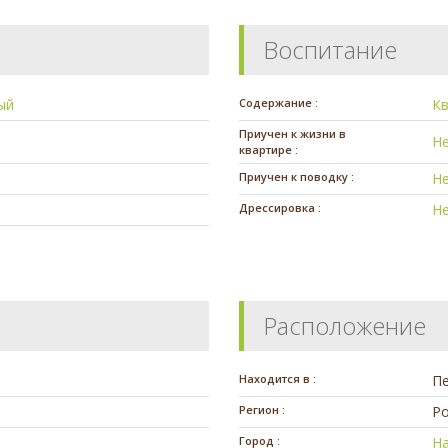
Воспитание
ый
Содержание :
К
Приучен к жизни в
Н
квартире :
Приучен к поводку :
Н
Дрессировка :
Н
Расположение
Находится в :
П
Регион :
Ро
Город :
Н