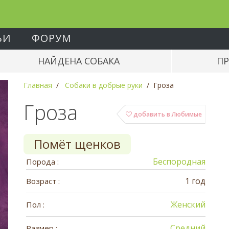
ЬИ
ФОРУМ
НАЙДЕНА СОБАКА
ПР
Главная
Собаки в добрые руки
Гроза
Гроза
добавить в Любимые
Помёт щенков
Беспородная
Порода :
1 год
Возраст :
Женский
Пол :
Средний
Размер :