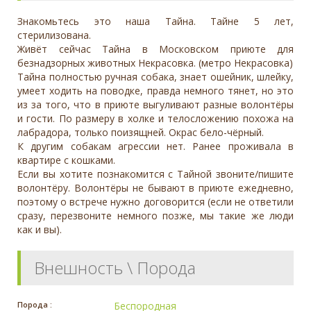
Знакомьтесь это наша Тайна. Тайне 5 лет,
стерилизована.
Живёт сейчас Тайна в Московском приюте для
безнадзорных животных Некрасовка. (метро Некрасовка)
Тайна полностью ручная собака, знает ошейник, шлейку,
умеет ходить на поводке, правда немного тянет, но это
из за того, что в приюте выгуливают разные волонтёры
и гости. По размеру в холке и телосложению похожа на
лабрадора, только поизящней. Окрас бело-чёрный.
К другим собакам агрессии нет. Ранее проживала в
квартире с кошками.
Если вы хотите познакомится с Тайной звоните/пишите
волонтёру. Волонтёры не бывают в приюте ежедневно,
поэтому о встрече нужно договорится (если не ответили
сразу, перезвоните немного позже, мы такие же люди
как и вы).
Внешность \ Порода
Порода :
Беспородная