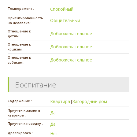
Темперамент :
Спокойный
Ориентированность
Общительный
на человека :
Отношение к
Доброжелательное
детям :
Отношение к
Доброжелательное
кошкам :
Отношение к
Доброжелательное
собакам :
Воспитание
Содержание :
Квартира
|
Загородный дом
Приучен к жизни в
Да
квартире :
Приучен к поводку :
Да
Дрессировка :
Нет