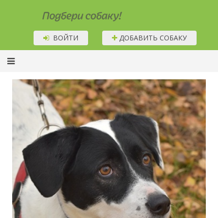
Подбери собаку!
ВОЙТИ
ДОБАВИТЬ СОБАКУ