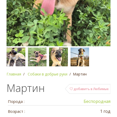
Главная
Собаки в добрые руки
Мартин
Мартин
добавить в Любимые
Беспородная
Порода :
1 год
Возраст :