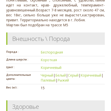
понятливый, скромный , спокойный, с удовольствием
идёт на контакт, нрав- дружелюбный, темперамент-
уравновешенный.Возраст 7-8 месяцев, рост около 47 см,
вес 18кг, сильно больше уже не вырастет,кастрирован,
привит. Территориально находится в г. Лобня.
Мартин был подобран на трассе М5
Внешность \ Порода
Порода :
Беспородная
Длина шерсти :
Короткая
Цвет :
Коричневый
Дополнительные
Черный
|
Белый
|
Серый
|
Коричневый
|
цвета :
Палевый
|
Рыжий
Вес (кг) :
15
Здоровье