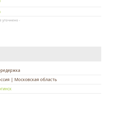
а
а
не уточнено -
ередержка
ссия | Московская область
огинск
а