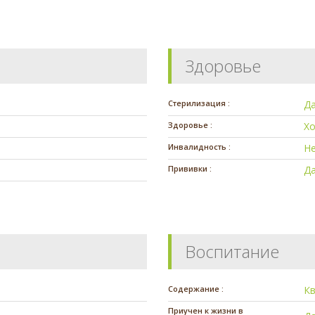
Здоровье
Стерилизация :
Д
Здоровье :
Х
Инвалидность :
Н
Прививки :
Д
Воспитание
Содержание :
К
Приучен к жизни в