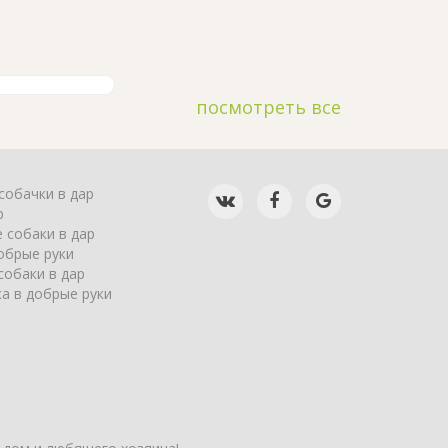
посмотреть все
собачки в дар
р
 собаки в дар
обрые руки
собаки в дар
а в добрые руки