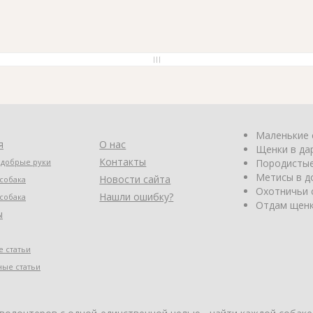
Маленькие 
я
О нас
Щенки в да
Контакты
 добрые руки
Породистые
Метисы в д
Новости сайта
собака
Охотничьи 
Нашли ошибку?
собака
Отдам щенк
ы
 статьи
ные статьи