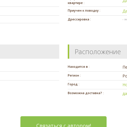
Д
квартире :
Приучен к поводку :
Д
Дрессировка :
- 
Расположение
Находится в :
П
Регион :
Ро
Город :
Н
Возможна доставка? :
д
Связаться с автором!