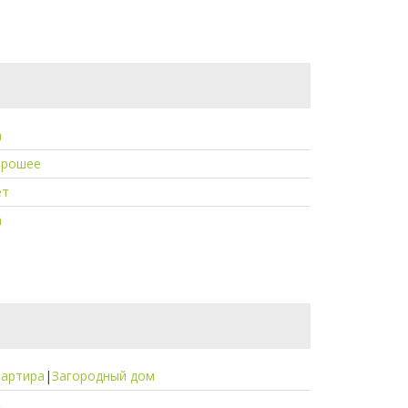
а
орошее
ет
а
вартира
|
Загородный дом