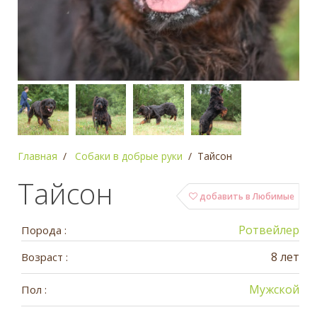
Главная
Собаки в добрые руки
Тайсон
Тайсон
добавить в Любимые
Ротвейлер
Порода :
8 лет
Возраст :
Мужской
Пол :