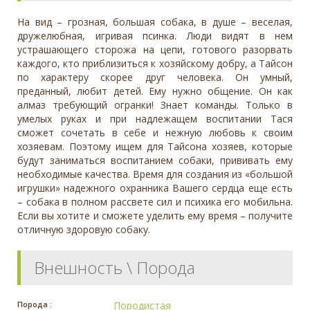
На вид – грозная, большая собака, в душе – веселая,
дружелюбная, игривая псинка. Люди видят в нем
устрашающего сторожа на цепи, готового разорвать
каждого, кто приблизиться к хозяйскому добру, а Тайсон
по характеру скорее друг человека. Он умный,
преданный, любит детей. Ему нужно общение. Он как
алмаз требующий огранки! Знает команды. Только в
умелых руках и при надлежащем воспитании Тася
сможет сочетать в себе и нежную любовь к своим
хозяевам. Поэтому ищем для Тайсона хозяев, которые
будут заниматься воспитанием собаки, прививать ему
необходимые качества. Время для создания из «большой
игрушки» надежного охранника Вашего сердца еще есть
– собака в полном рассвете сил и психика его мобильна.
Если вы хотите и сможете уделить ему время – получите
отличную здоровую собаку.
Внешность \ Порода
Порода :
Породистая