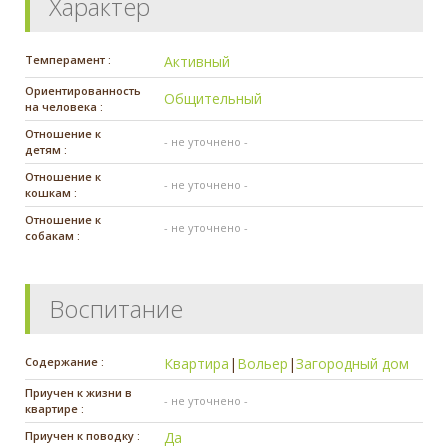
Характер
Темперамент :
Активный
Ориентированность
Общительный
на человека :
Отношение к
- не уточнено -
детям :
Отношение к
- не уточнено -
кошкам :
Отношение к
- не уточнено -
собакам :
Воспитание
Содержание :
Квартира
|
Вольер
|
Загородный дом
Приучен к жизни в
- не уточнено -
квартире :
Приучен к поводку :
Да