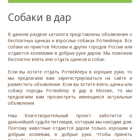
- неважно -
Палевый
Отношение к детям
- неважно -
Необычный окрас
Средний
Крупный
Да, частично
Рыжий
Доброжелательное
Отдаётся в
Тип
Собаки в дар
Нет
Приучен к поводку
Серый
Равнодушное
- не уточнено -
Семейная
Да
Черный
Может проявить агрессию
Охранник
Нет
В данном разделе каталога представлены объявления о
Дополнительные цвета
Охотничья
Отношение к кошкам
- неважно -
бесплатных щенках и взрослых собаках Ротвейлера. Все
Черный
собаки из приютов Москвы и других городов России или
Доброжелательное
Дрессировка
отдаются хозяевами в добрые руки даром. Мы поможем
Белый
Равнодушное
бесплатно взять или отдать щенков и собак.
Да
Серый
Может проявить агрессию
Нет
Коричневый
Если вы хотите отдать Ротвейлера в хорошие руки, то
Отношение к собакам
- неважно -
Палевый
мы предлагаем вам зарегистрироваться на сайте и
Доброжелательное
разместить объявление. Если вы хотите взять щенка или
Рыжий
собаку породы Ротвейлер в дар в Москве, то мы
Равнодушное
Вес (кг)
предлагаем вам просмотреть имеющиеся актуальные
Может проявить агрессию
объявления.
0
80
Наш благотворительный проект заботится о
0
3
6
10
13
19
26
32
38
45
51
58
64
70
77
дальнейшей судьбе питомцев, которым мы находим дом.
Поэтому животные отдаются даром только хорошим и
добрым хозяевам, в добрые руки. Чтобы принять