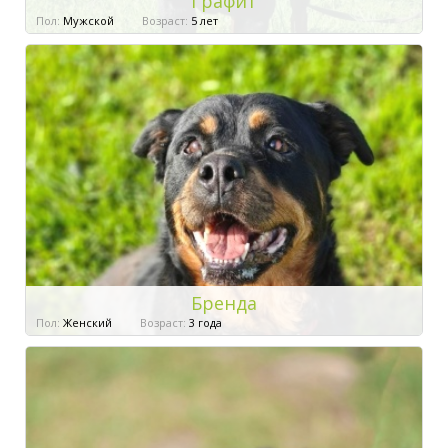
Графит
Пол:
Мужской
Возраст:
5 лет
Бренда
Пол:
Женский
Возраст:
3 года