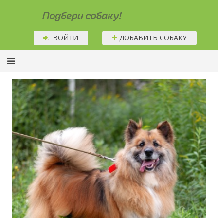
Подбери собаку!
ВОЙТИ
ДОБАВИТЬ СОБАКУ