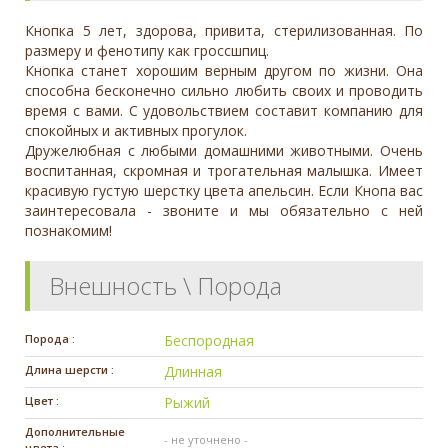
Кнопка 5 лет, здорова, привита, стерилизованная. По
размеру и фенотипу как гроссшпиц.
Кнопка станет хорошим верным другом по жизни. Она
способна бесконечно сильно любить своих и проводить
время с вами. С удовольствием составит компанию для
спокойных и активных прогулок.
Дружелюбная с любыми домашними животными. Очень
воспитанная, скромная и трогательная малышка. Имеет
красивую густую шерстку цвета апельсин. Если Кнопа вас
заинтересовала - звоните и мы обязательно с ней
познакомим!
Внешность \ Порода
Порода :
Беспородная
Длина шерсти :
Длинная
Цвет :
Рыжий
Дополнительные
- не уточнено -
цвета :