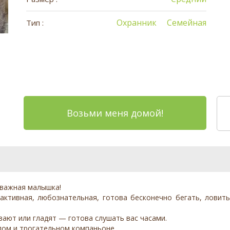
Охранник
Семейная
Тип :
Возьми меня домой!
отважная малышка!
активная, любознательная, готова бесконечно бегать, ловит
вают или гладят — готова слушать вас часами.
ёлом и трогательном компаньоне.