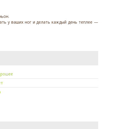
ньон.
пать у ваших ног и делать каждый день теплее —
орошее
ет
а