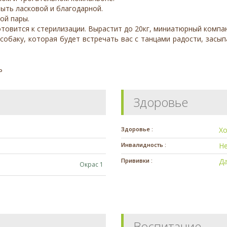
быть ласковой и благодарной.
ой пары.
отовится к стерилизации. Вырастит до 20кг, миниатюрный компа
е собаку, которая будет встречать вас с танцами радости, засы
ь
Здоровье
Здоровье :
Х
Инвалидность :
Н
Прививки :
Д
Окрас 1
Воспитание