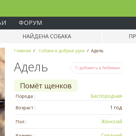
ЬИ
ФОРУМ
НАЙДЕНА СОБАКА
ПР
Главная
Собаки в добрые руки
Адель
Адель
добавить в Любимые
Помёт щенков
Беспородная
Порода :
1 год
Возраст :
Женский
Пол :
Средний
Размер :