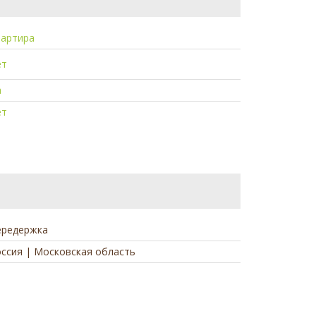
вартира
ет
а
ет
ередержка
ссия | Московская область
а