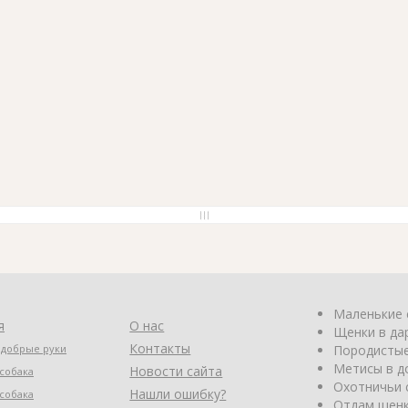
Маленькие 
я
О нас
Щенки в да
Контакты
 добрые руки
Породистые
Метисы в д
Новости сайта
собака
Охотничьи 
Нашли ошибку?
собака
Отдам щенк