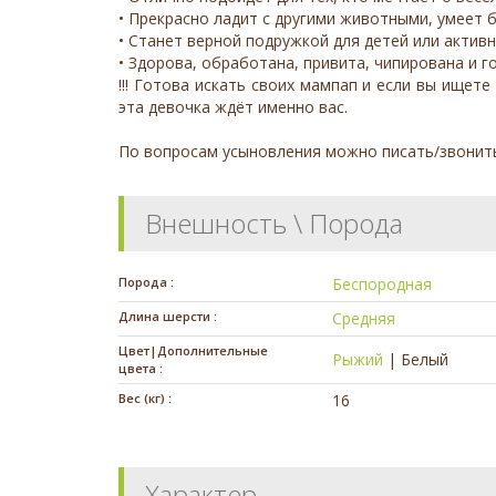
• Прекрасно ладит с другими животными, умеет 
• Станет верной подружкой для детей или активн
• Здорова, обработана, привита, чипирована и г
!!! Готова искать своих мампап и если вы ищет
эта девочка ждёт именно вас.
По вопросам усыновления можно писать/звонит
Внешность \ Порода
Порода :
Беспородная
Длина шерсти :
Средняя
Цвет|Дополнительные
Рыжий
|
Белый
цвета :
Вес (кг) :
16
Характер