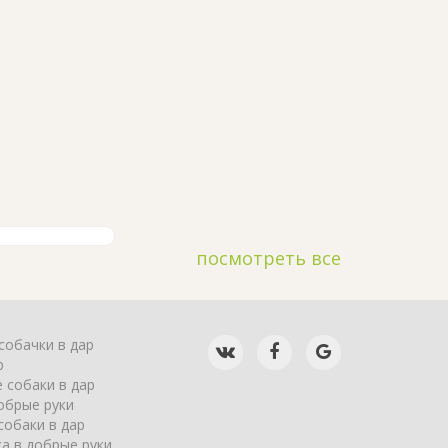
посмотреть все
собачки в дар
р
 собаки в дар
обрые руки
собаки в дар
а в добрые руки