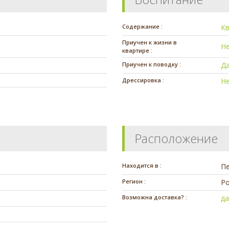
Содержание :
К
Приучен к жизни в
Н
квартире :
Приучен к поводку :
Д
Дрессировка :
Н
Расположение
Находится в :
П
Регион :
Ро
Возможна доставка? :
д