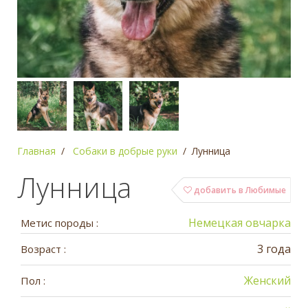
Главная
Собаки в добрые руки
Лунница
Лунница
добавить в Любимые
Немецкая овчарка
Метис породы :
3 года
Возраст :
Женский
Пол :