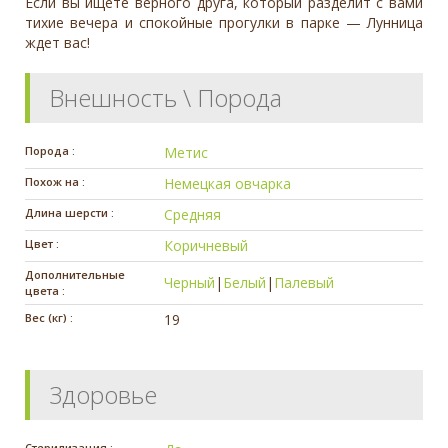
Если вы ищете верного друга, который разделит с вами
тихие вечера и спокойные прогулки в парке — Лунница
ждет вас!
Внешность \ Порода
Порода :
Метис
Похож на :
Немецкая овчарка
Длина шерсти :
Средняя
Цвет :
Коричневый
Дополнительные
Черный
|
Белый
|
Палевый
цвета :
Вес (кг) :
19
Здоровье
Стерилизация :