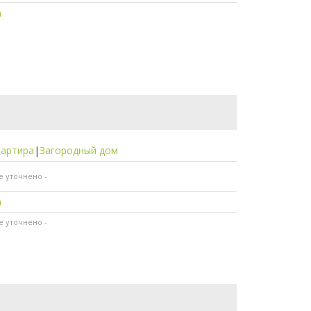
а
вартира
|
Загородный дом
не уточнено -
а
не уточнено -