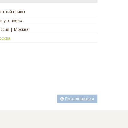
астный приют
не уточнено -
ссия | Москва
осква
а
Пожаловаться