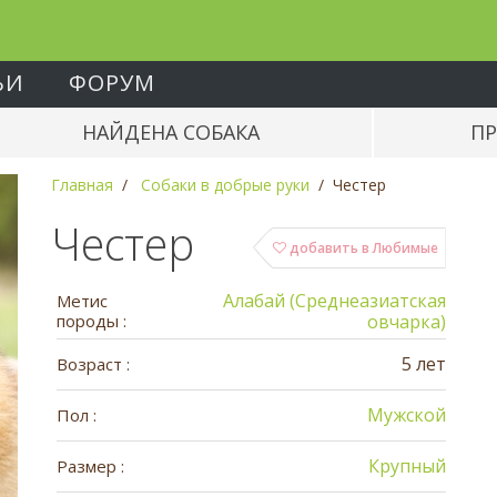
ЬИ
ФОРУМ
НАЙДЕНА СОБАКА
ПР
Главная
Собаки в добрые руки
Честер
Честер
добавить в Любимые
Алабай (Среднеазиатская
Метис
породы :
овчарка)
5 лет
Возраст :
Мужской
Пол :
Крупный
Размер :