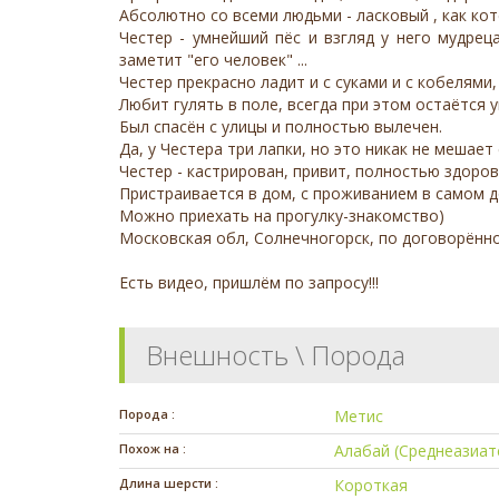
Абсолютно со всеми людьми - ласковый , как кот
Честер - умнейший пёс и взгляд у него мудрец
заметит "его человек" ...
Честер прекрасно ладит и с суками и с кобелями
Любит гулять в поле, всегда при этом остаётся 
Был спасён с улицы и полностью вылечен.
Да, у Честера три лапки, но это никак не мешает
Честер - кастрирован, привит, полностью здоров
Пристраивается в дом, с проживанием в самом д
Можно приехать на прогулку-знакомство)
Московская обл, Солнечногорск, по договорён
Есть видео, пришлём по запросу!!!
Внешность \ Порода
Порода :
Метис
Похож на :
Алабай (Среднеазиат
Длина шерсти :
Короткая