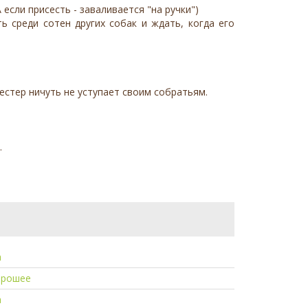
если присесть - заваливается "на ручки")
ь среди сотен других собак и ждать, когда его
Честер ничуть не уступает своим собратьям.
.
а
орошее
а