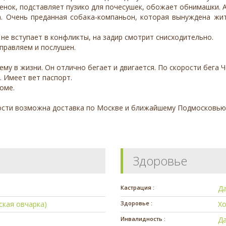
енок, подставляет пузико для почесушек, обожает обнимашки. А 
а. Очень преданная собака-компаньон, которая вынуждена жит
, не вступает в конфликты, на задир смотрит снисходительно.
управляем и послушен.
 ему в жизни. Он отлично бегает и двигается. По скорости бега 
. Имеет вет паспорт.
оме.
ности возможна доставка по Москве и ближайшему Подмосковью
Здоровье
Кастрация :
Д
ская овчарка)
Здоровье :
Х
Инвалидность :
Д