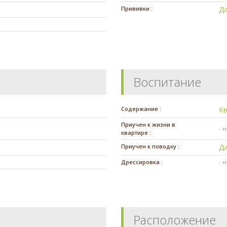
Прививки :
Д
Воспитание
Содержание :
К
Приучен к жизни в
- 
квартире :
Приучен к поводку :
Д
Дрессировка :
- 
Расположение