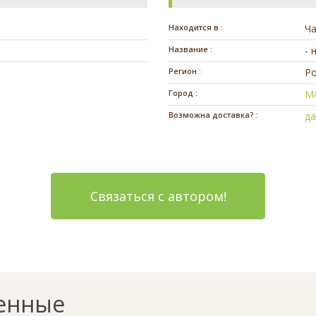
Находится в :
Ч
Название :
- 
Регион :
Ро
Город :
М
Возможна доставка? :
д
Связаться с автором!
енные