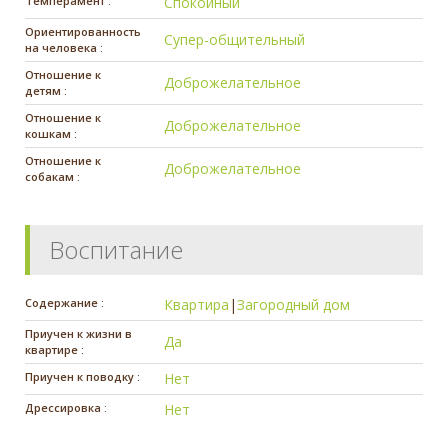
Темперамент :
Спокойный
Ориентированность
Супер-общительный
на человека :
Отношение к
Доброжелательное
детям :
Отношение к
Доброжелательное
кошкам :
Отношение к
Доброжелательное
собакам :
Воспитание
Содержание :
Квартира
|
Загородный дом
Приучен к жизни в
Да
квартире :
Приучен к поводку :
Нет
Дрессировка :
Нет