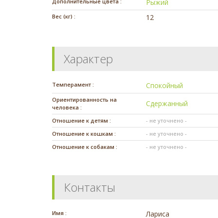
Дополнительные цвета :
Рыжий
Вес (кг) :
12
Характер
Темперамент :
Спокойный
Ориентированность на
Сдержанный
человека :
Отношение к детям :
- не уточнено -
Отношение к кошкам :
- не уточнено -
Отношение к собакам :
- не уточнено -
Контакты
Имя :
Лариса