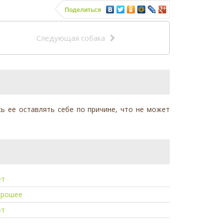
Поделиться
Следующая собака
сь ее оставлять себе по причине, что не может
ет
орошее
ет