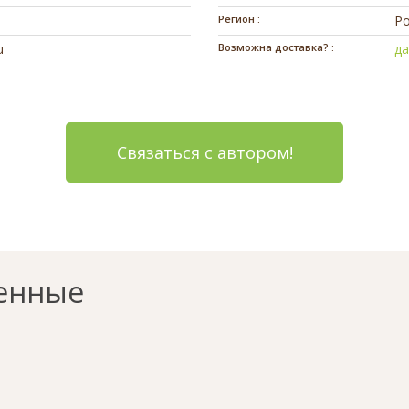
Регион :
Ро
u
Возможна доставка? :
д
Связаться с автором!
енные