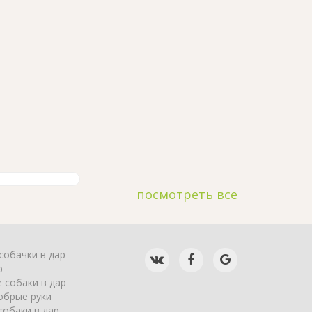
посмотреть все
собачки в дар
р
 собаки в дар
обрые руки
собаки в дар