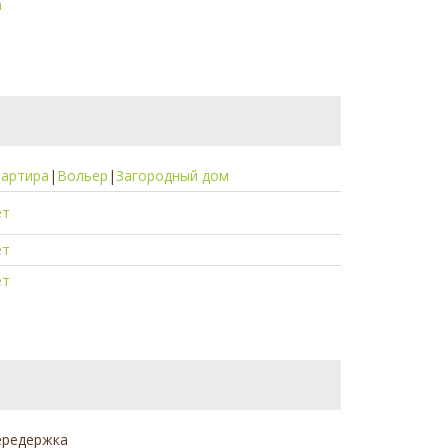
а
вартира
|
Вольер
|
Загородный дом
ет
ет
ет
ередержка