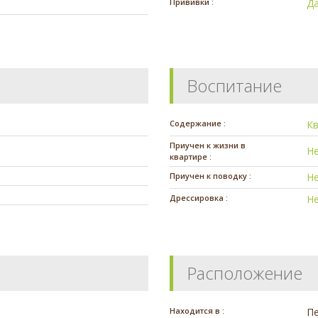
Прививки :
Д
Воспитание
Содержание :
К
Приучен к жизни в
Н
квартире :
Приучен к поводку :
Н
Дрессировка :
Н
Расположение
Находится в :
П