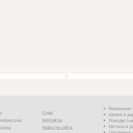
Маленькие 
я
О нас
Щенки в да
Контакты
 добрые руки
Породистые
Метисы в д
Новости сайта
собака
Охотничьи 